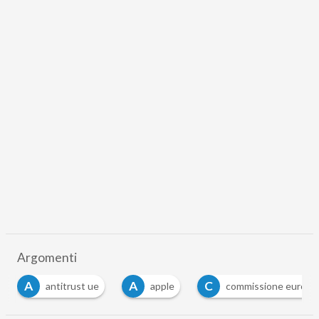
Argomenti
A
A
C
antitrust ue
apple
commissione europea