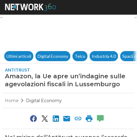
Amazon, la Ue apre un’indagin
Ultimi articoli
Digital Economy
Telco
Industria 4.0
SpacEc
ANTITRUST
Amazon, la Ue apre un’indagine sulle
agevolazioni fiscali in Lussemburgo
Home
Digital Economy