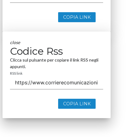
COPIA LINK
close
Codice Rss
Clicca sul pulsante per copiare il link RSS negli
appunti.
RSS link
COPIA LINK