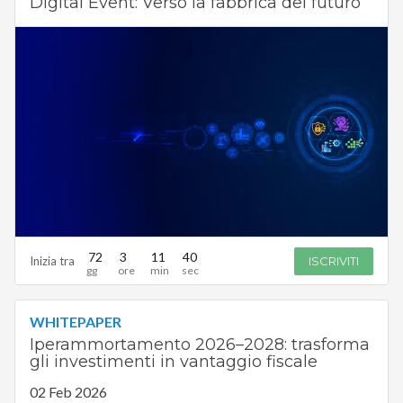
Digital Event: Verso la fabbrica del futuro
72
3
11
39
Inizia tra
ISCRIVITI
WHITEPAPER
Iperammortamento 2026–2028: trasforma
gli investimenti in vantaggio fiscale
02 Feb 2026