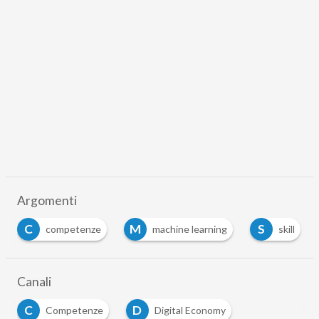
Argomenti
C
M
S
competenze
machine learning
skill
Canali
C
D
Competenze
Digital Economy