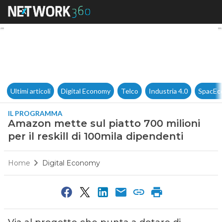
Amazon mette sul piatto 700 mi
Ultimi articoli
Digital Economy
Telco
Industria 4.0
SpacEc
IL PROGRAMMA
Amazon mette sul piatto 700 milioni
per il reskill di 100mila dipendenti
Home
Digital Economy