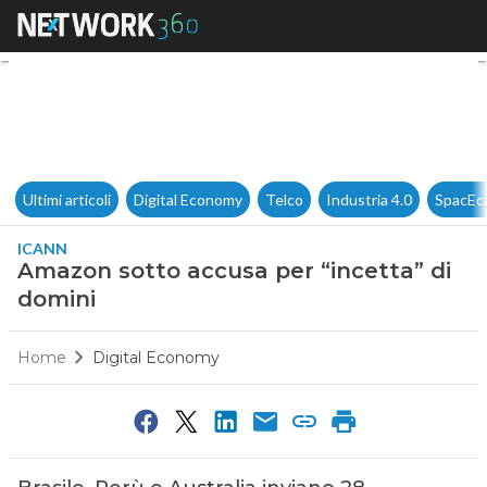
Amazon sotto accusa per “inc
Ultimi articoli
Digital Economy
Telco
Industria 4.0
SpacEc
ICANN
Amazon sotto accusa per “incetta” di
domini
Home
Digital Economy