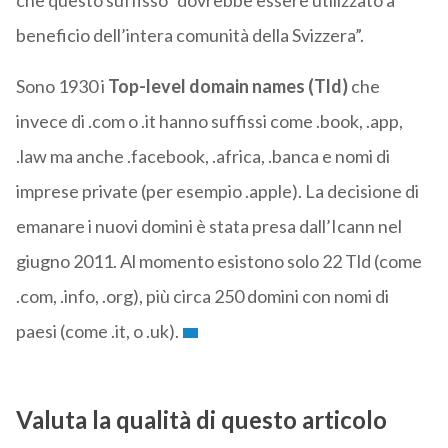
che questo suffisso “dovrebbe essere utilizzato a
beneficio dell’intera comunità della Svizzera”.
Sono 1930 i
Top-level domain names (Tld)
che
invece di .com o .it hanno suffissi come .book, .app,
.law ma anche .facebook, .africa, .banca e nomi di
imprese private (per esempio .apple). La decisione di
emanare i nuovi domini è stata presa dall’Icann nel
giugno 2011. Al momento esistono solo 22 Tld (come
.com, .info, .org), più circa 250 domini con nomi di
paesi (come .it, o .uk).
Valuta la qualità di questo articolo