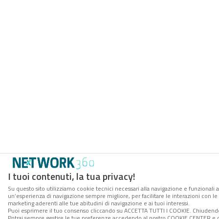
I tuoi contenuti, la tua privacy!
Su questo sito utilizziamo cookie tecnici necessari alla navigazione e funzionali a
un’esperienza di navigazione sempre migliore, per facilitare le interazioni con le 
marketing aderenti alle tue abitudini di navigazione e ai tuoi interessi.
Puoi esprimere il tuo consenso cliccando su ACCETTA TUTTI I COOKIE. Chiudendo 
Potrai sempre gestire le tue preferenze accedendo al nostro COOKIE CENTER e otte