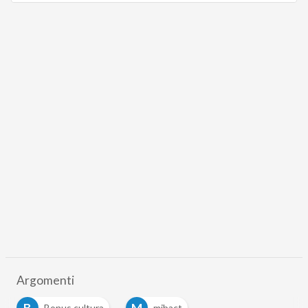
Argomenti
B
M
Bonus cultura
mibact