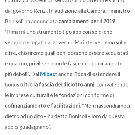
cultura da 500 euro riservato ai diciottenni e varato
dal governo Renzi. In audizione alla Camera, il ministro
Bonisoli ha annunciato
cambiamenti per il 2019
.
“Rimarrà uno strumento tipo app con soldi che
vengono erogati dal governo. Ma interverremo sulle
cifre, chiariremo quali beni possono essere acquistati
e quali no, privilegeremo le fasce economicamente
più deboli”. Dal
Mibac
t anche l’idea di estendere il
bonus
oltre la fascia dei diciotto anni
, coinvolgendo
le imprese culturali e le fondazioni con forme di
cofinanziamento e facilitazioni
. “Non nascondiamoci
dietro ad un dito – ha detto Bonisoli – loro da questa
app ci guadagnano”.