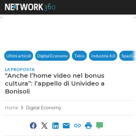
“Anche l’home video nel bonus 
Ultimi articoli
Digital Economy
Telco
Industria 4.0
SpacEc
LA PROPOSTA
“Anche l’home video nel bonus
cultura”: l’appello di Univideo a
Bonisoli
Home
Digital Economy