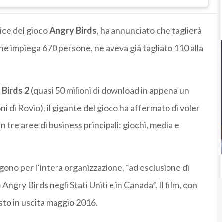
rice del gioco
Angry Birds
, ha annunciato che taglierà
 che impiega 670 persone, ne aveva già tagliato 110 alla
Birds 2
(quasi 50 milioni di download in appena un
ni di Rovio), il gigante del gioco ha affermato di voler
n tre aree di business principali: giochi, media e
gono per l’intera organizzazione, “ad esclusione di
Angry Birds negli Stati Uniti e in Canada”. Il film, con
isto in uscita maggio 2016.