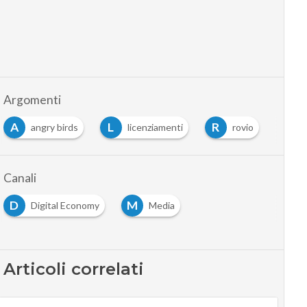
Argomenti
A
L
R
angry birds
licenziamenti
rovio
Canali
D
M
Digital Economy
Media
Articoli correlati