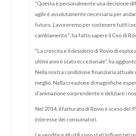
“Questa è personalmente una decisione diffic
agile è assolutamente necessaria per andare
futuro. Lavoreremo per sostenere tutti i no
cambiamento “, ha fatto sapere il Ceo di Ro
“La crescita e il desiderio di Rovio di espl
ultimi anni è stato eccezionale”, ha aggiun
Nella nostra condizione finanziaria attual
meglio. Nella creazione di magnifiche esperi
d’animazione sorprendente e deliziare i nost
Nel 2014, il fatturato di Rovio è sceso del 9%
interesse dei consumatori.
Le vendite e gli utili sono stati influenzat