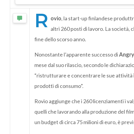
R
ovio
, la start-up finlandese produtt
altri 260 posti di lavoro. La società,
fine dello scorso anno.
Nonostante l’apparente successo di
Angry 
mese dal suo rilascio, secondo le dichiarazio
“ristrutturare e concentrare le sue attività i
prodotti di consumo”.
Rovio aggiunge che i 260 licenziamenti i val
quelli che lavorando alla produzione del film 
un budget di circa 75 milioni di euro, è prev