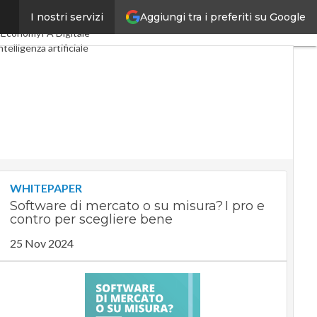
Aggiungi tra i preferiti su Google
I nostri servizi
tal Economy
Telco
cEconomy
PA Digitale
ntelligenza artificiale
e Guide di CorCom
Podcast
WHITEPAPER
Software di mercato o su misura? I pro e
contro per scegliere bene
25 Nov 2024