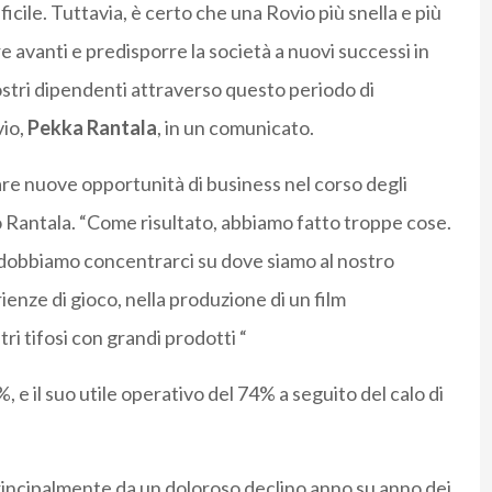
ile. Tuttavia, è certo che una Rovio più snella e più
 avanti e predisporre la società a nuovi successi in
stri dipendenti attraverso questo periodo di
vio,
Pekka Rantala
, in un comunicato.
orare nuove opportunità di business nel corso degli
to Rantala. “Come risultato, abbiamo fatto troppe cose.
e dobbiamo concentrarci su dove siamo al nostro
enze di gioco, nella produzione di un film
ri tifosi con grandi prodotti “
, e il suo utile operativo del 74% a seguito del calo di
i principalmente da un doloroso declino anno su anno dei