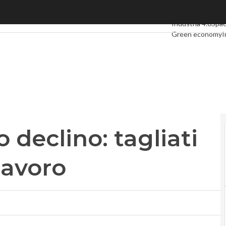
eclino: tagliati altri 260 posti di lavoro
Ultimi articoli
Digi
Industria 4.0
Spa
Green economy
I
Videointerviste
L
Privacy
 declino: tagliati
 lavoro