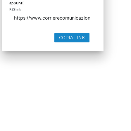
appunti.
RSS link
COPIA LINK