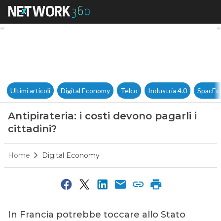
Antipirateria: i costi devono pa
Ultimi articoli
Digital Economy
Telco
Industria 4.0
SpacEc
Antipirateria: i costi devono pagarli i
cittadini?
Home
Digital Economy
In Francia potrebbe toccare allo Stato