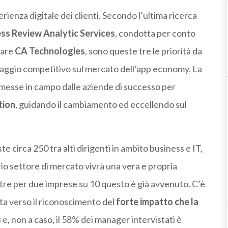
rienza digitale dei clienti. Secondo l’ultima ricerca
ss Review Analytic Services
, condotta per conto
ware
CA Technologies
, sono queste tre le priorità da
aggio competitivo sul mercato dell’app economy. La
e messe in campo dalle aziende di successo per
tion
, guidando il cambiamento ed eccellendo sul
e circa 250 tra alti dirigenti in ambito business e IT,
io settore di mercato vivrà una vera e propria
entre per due imprese su 10 questo è già avvenuto. C’è
 verso il riconoscimento del
forte impatto che la
s
e, non a caso, il 58% dei manager intervistati è