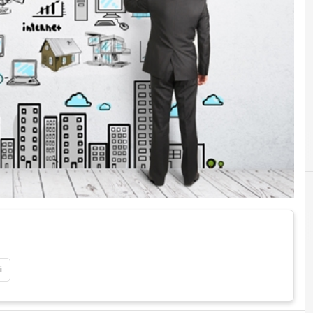
A
C
app economy
client
i