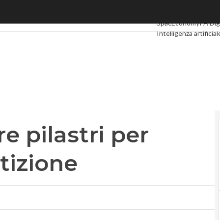
pilastri per vincere la competizione
Ultimi articoli
Digital
SpacEconomy
PA Dig
Intelligenza artificial
Le Guide di CorCom
e pilastri per
tizione