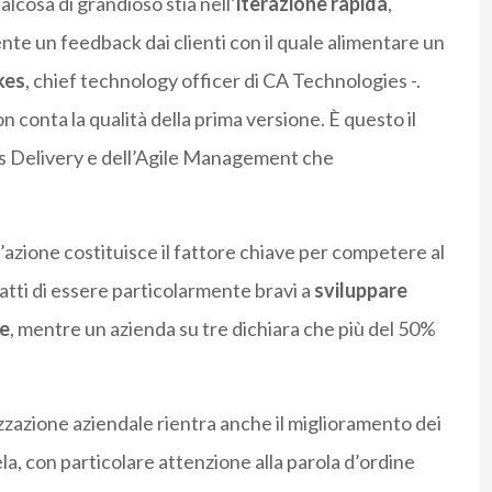
lcosa di grandioso stia nell’
iterazione rapida
,
nte un feedback dai clienti con il quale alimentare un
kes
, chief technology officer di CA Technologies -.
n conta la qualità della prima versione. È questo il
ous Delivery e dell’Agile Management che
d’azione costituisce il fattore chiave per competere al
atti di essere particolarmente bravi a
sviluppare
e
, mentre un azienda su tre dichiara che più del 50%
lizzazione aziendale rientra anche il miglioramento dei
ela, con particolare attenzione alla parola d’ordine