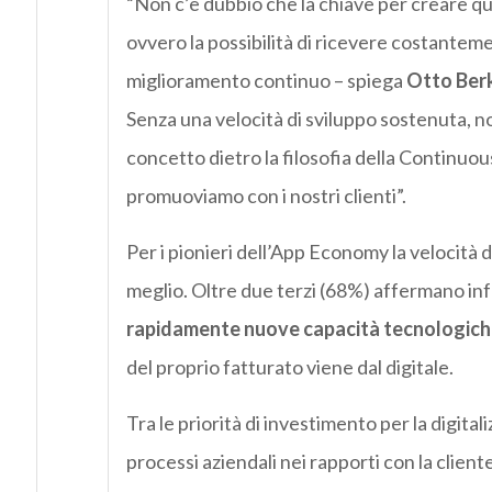
“Non c’è dubbio che la chiave per creare qua
ovvero la possibilità di ricevere costanteme
miglioramento continuo – spiega
Otto Ber
Senza una velocità di sviluppo sostenuta, no
concetto dietro la filosofia della Continu
promuoviamo con i nostri clienti”.
Per i pionieri dell’App Economy la velocità 
meglio. Oltre due terzi (68%) affermano inf
rapidamente nuove capacità tecnologich
del proprio fatturato viene dal digitale.
Tra le priorità di investimento per la digita
processi aziendali nei rapporti con la client