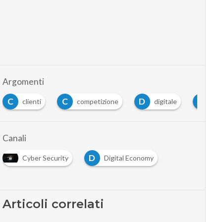
Argomenti
C
D
M
i
competizione
digitale
mercato
Canali
D
Cyber Security
Digital Economy
Articoli correlati