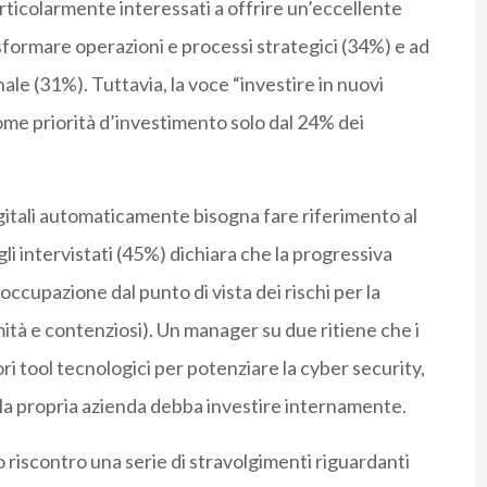
particolarmente interessati a offrire un’eccellente
sformare operazioni e processi strategici (34%) e ad
nale (31%). Tuttavia, la voce “investire in nuovi
 come priorità d’investimento solo dal 24% dei
igitali automaticamente bisogna fare riferimento al
gli intervistati (45%) dichiara che la progressiva
occupazione dal punto di vista dei rischi per la
rmità e contenziosi). Un manager su due ritiene che i
ri tool tecnologici per potenziare la cyber security,
 la propria azienda debba investire internamente.
o riscontro una serie di stravolgimenti riguardanti