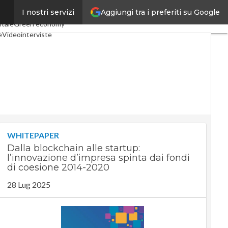
Aggiungi tra i preferiti su Google
I nostri servizi
 Economy
Telco
Industria 4.0
itale
Green economy
e
Videointerviste
Podcast
Privacy
WHITEPAPER
Dalla blockchain alle startup:
l’innovazione d’impresa spinta dai fondi
di coesione 2014-2020
28 Lug 2025