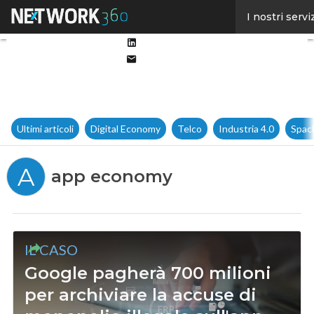
Facebook
I nostri servi
Twitter
Linkedin
Email
Ultimi articoli
Digital Economy
Telco
Industria 4.0
Spac
A
app economy
IL CASO
Google pagherà 700 milioni
per archiviare la accuse di