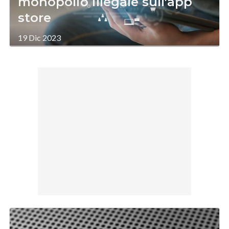
monopolio illegale sull'app
store
19 Dic 2023