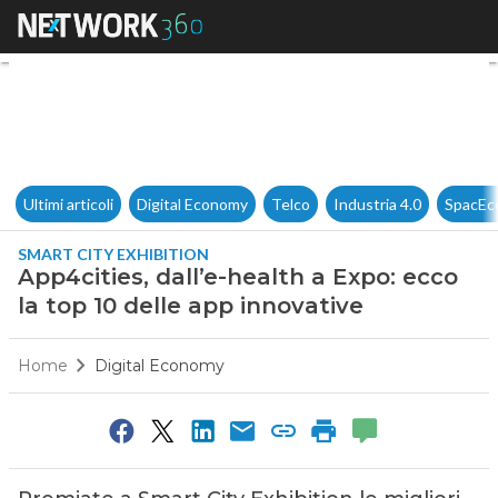
App4cities, dall’e-health a Ex
Ultimi articoli
Digital Economy
Telco
Industria 4.0
SpacEc
SMART CITY EXHIBITION
App4cities, dall’e-health a Expo: ecco
la top 10 delle app innovative
Home
Digital Economy