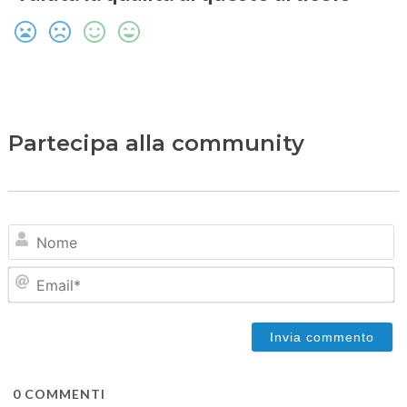
Partecipa alla community
N
Em
0
COMMENTI