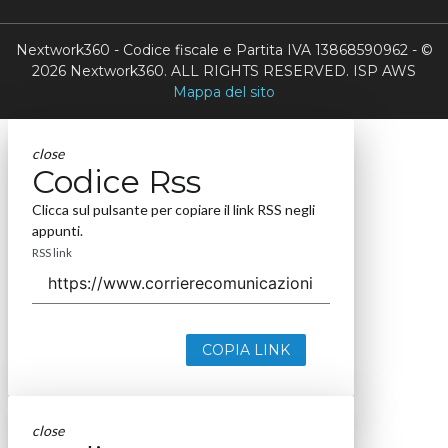
Nextwork360 - Codice fiscale e Partita IVA 13868590962 - ©
2026 Nextwork360. ALL RIGHTS RESERVED. ISP AWS
Mappa del sito
close
Codice Rss
Clicca sul pulsante per copiare il link RSS negli
appunti.
RSS link
COPIA LINK
close