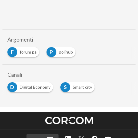
Argomenti
F
P
forum pa
polihub
Canali
D
S
Digital Economy
Smart city