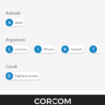
Aziende
A
apple
Argomenti
C
I
R
T
crescita
iPhone
risultati
trime
Canali
D
Digital Economy