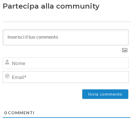
Partecipa alla community
N
Em
0
COMMENTI