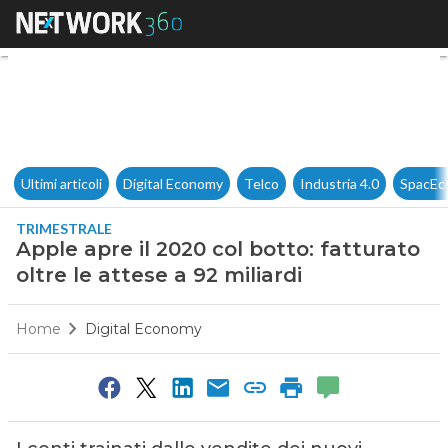
Apple apre il 2020 col botto: f
Ultimi articoli
Digital Economy
Telco
Industria 4.0
SpacEc
TRIMESTRALE
Apple apre il 2020 col botto: fatturato
oltre le attese a 92 miliardi
Home
Digital Economy