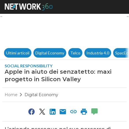
Apple in aiuto dei senzatetto:
Ultimi articoli
Digital Economy
Telco
Industria 4.0
SpacEc
SOCIAL RESPONSIBILITY
Apple in aiuto dei senzatetto: maxi
progetto in Silicon Valley
Home
Digital Economy