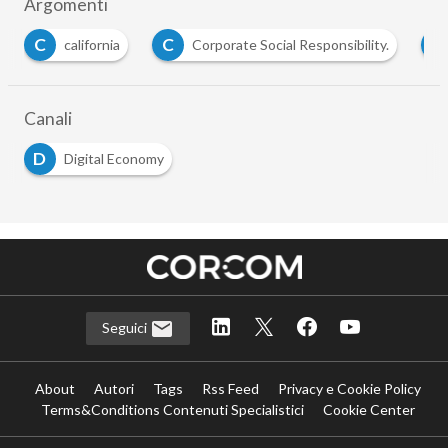
Argomenti
C
C
I
california
Corporate Social Responsibility.
in
Canali
D
Digital Economy
Seguici
About
Autori
Tags
Rss Feed
Privacy e Cookie Policy
Terms&Conditions Contenuti Specialistici
Cookie Center