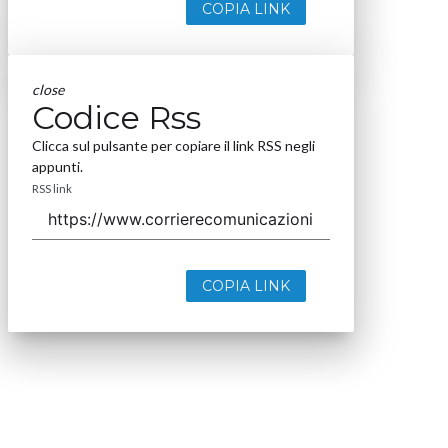
COPIA LINK
close
Codice Rss
Clicca sul pulsante per copiare il link RSS negli
appunti.
RSS link
COPIA LINK