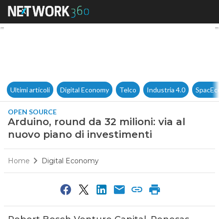
Arduino, round da 32 milioni: 
Ultimi articoli
Digital Economy
Telco
Industria 4.0
SpacEc
OPEN SOURCE
Arduino, round da 32 milioni: via al
nuovo piano di investimenti
Home
Digital Economy