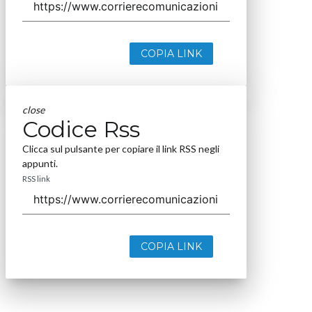
COPIA LINK
close
Codice Rss
Clicca sul pulsante per copiare il link RSS negli
appunti.
RSS link
COPIA LINK