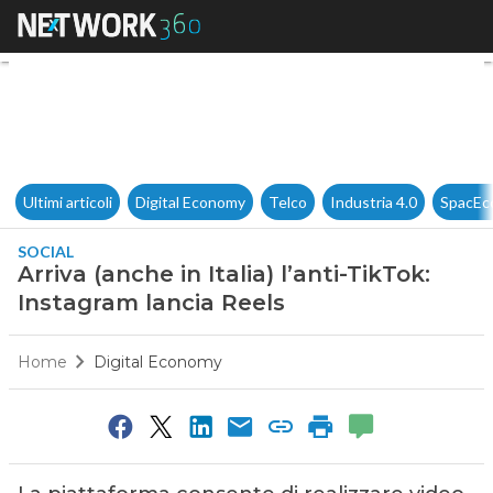
Arriva (anche in Italia) l’anti
Ultimi articoli
Digital Economy
Telco
Industria 4.0
SpacEc
SOCIAL
Arriva (anche in Italia) l’anti-TikTok:
Instagram lancia Reels
Home
Digital Economy