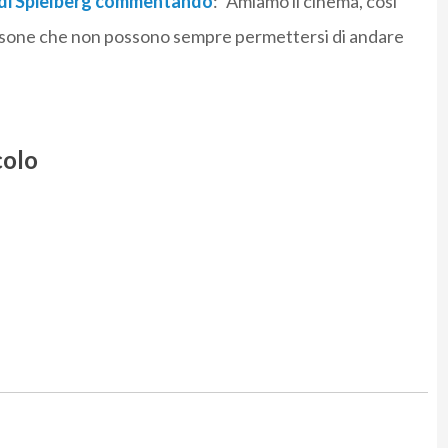
a di Spielberg commentando
: “Amiamo il cinema, così
ersone che non possono sempre permettersi di andare
colo