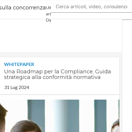
 sulla concorrenza
Ultimi
articoli
Digital
Economy
Telco
Industria
4.0
SpacEconomy
PA
Digitale
WHITEPAPER
Green
Una Roadmap per la Compliance. Guida
economy
strategica alla conformità normativa
Intelligenza
31 Lug 2024
artificiale
Videointerviste
Le
Guide di
CorCom
Podcast
Privacy