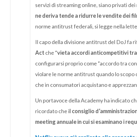
servizi di streaming online, siano privati dei
ne deriva tende a ridurre le vendite dei fi
norme antitrust federali, si legge nella lett
Il capo della divisione antitrust del DoJ fa r
Act
che “
vieta accordi anticompetitivi tr
configurarsi proprio come “accordo tra co
violare le norme antitrust quando lo scopo o
che in consumatori acquistano e apprezza
Un portavoce della Academy ha indicato che l
ricordato che i
l consiglio d’amministrazione 
meeting annuale in cui si esaminano i requ