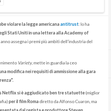
i
be violare la legge americana
antitrust
: lo ha
egli Stati Uniti in una lettera alla Academy of
anno assegna i premi più ambiti dell’industria del
ttenimento
Variety
, mette in guardia la ceo
una modifica nei requisiti di ammissione alla gara
renza”.
Netflix si è aggiudicato ben tre statuette
(miglior
afia)
per il film Roma
diretto da Alfonso Cuaron, ma
esentata dal regista e produttore
Steven