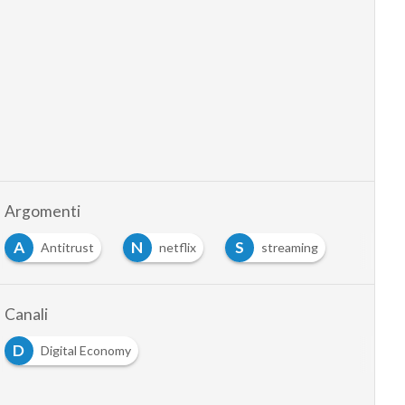
Argomenti
A
N
S
Antitrust
netflix
streaming
Canali
D
Digital Economy