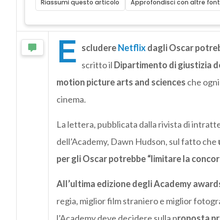
Riassumi questo articolo
Approfondisci con altre font
E
scludere
Netflix
dagli Oscar potreb
scritto il
Dipartimento di giustizia d
motion picture arts and sciences
che ogni 
cinema.
La lettera, pubblicata dalla rivista di intra
dell’Academy, Dawn Hudson, sul fatto che
per gli Oscar potrebbe “limitare la concor
All’ultima edizione degli Academy awards 
regia, miglior film straniero e miglior fotogr
l’Academy deve decidere sulla p
roposta pr