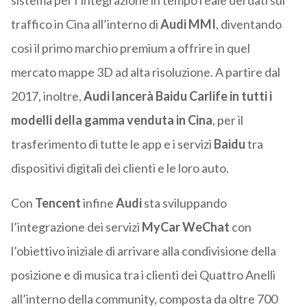
sistema per l’integrazione in tempo reale dei dati sul
traffico in Cina all’interno di
Audi MMI
, diventando
così il primo marchio premium a offrire in quel
mercato mappe 3D ad alta risoluzione. A partire dal
2017, inoltre,
Audi lancerà Baidu Carlife in tutti i
modelli della gamma venduta in Cina
, per il
trasferimento di tutte le app e i servizi
Baidu
tra
dispositivi digitali dei clienti e le loro auto.
Con
Tencent
infine
Audi
sta sviluppando
l’integrazione dei servizi
MyCar WeChat
con
l’obiettivo iniziale di arrivare alla condivisione della
posizione e di musica tra i clienti dei Quattro Anelli
all’interno della community, composta da oltre 700