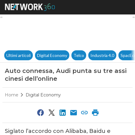
Auto connessa, Audi punta su t
Ultimi articoli
Digital Economy
Telco
Industria 4.0
SpacEc
Auto connessa, Audi punta su tre assi
cinesi dell’online
Home
Digital Economy
Siglato l’accordo con Alibaba, Baidu e