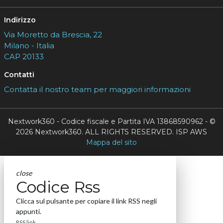
Indirizzo
Via Moretto da Brescia, 22
Milano - Italia
CAP 20133
Contatti
Contatta il nostro team per maggiori informazioni
Nextwork360 - Codice fiscale e Partita IVA 13868590962 - ©
2026 Nextwork360. ALL RIGHTS RESERVED. ISP AWS
Mappa del sito
close
Codice Rss
Clicca sul pulsante per copiare il link RSS negli
appunti.
RSS link