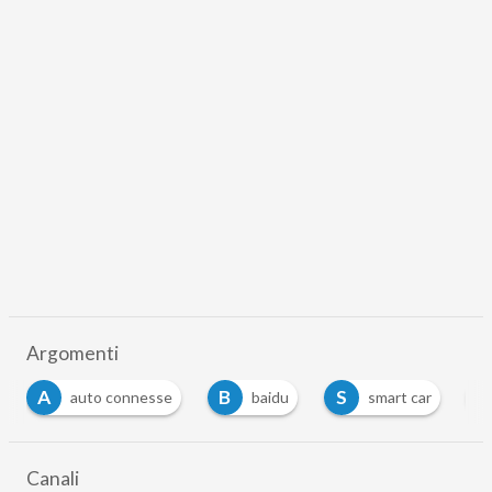
Argomenti
A
B
S
T
auto connesse
baidu
smart car
Canali