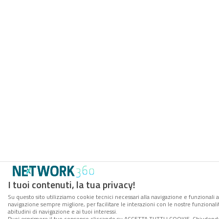
I tuoi contenuti, la tua privacy!
Su questo sito utilizziamo cookie tecnici necessari alla navigazione e funzionali a
navigazione sempre migliore, per facilitare le interazioni con le nostre funzionali
abitudini di navigazione e ai tuoi interessi.
Puoi esprimere il tuo consenso cliccando su ACCETTA TUTTI I COOKIE. Chiudendo 