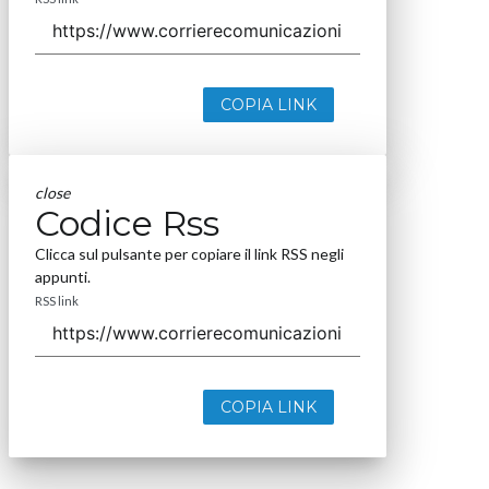
COPIA LINK
close
Codice Rss
Clicca sul pulsante per copiare il link RSS negli
appunti.
RSS link
COPIA LINK