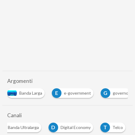
Argomenti
E
G
U
ga
e-government
governo
ultrabroadb
Canali
B
D
T
Banda Ultralarga
Digital Economy
Telco