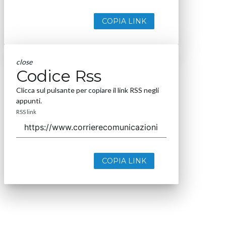
COPIA LINK
close
Codice Rss
Clicca sul pulsante per copiare il link RSS negli
appunti.
RSS link
COPIA LINK