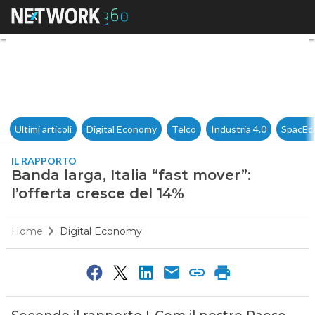
Banda larga, Italia “fast mover
Ultimi articoli
Digital Economy
Telco
Industria 4.0
SpacEc
IL RAPPORTO
Banda larga, Italia “fast mover”:
l’offerta cresce del 14%
Home
Digital Economy