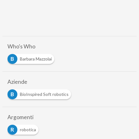
Who's Who
B
Barbara Mazzolai
Aziende
B
BioInspired Soft robotics
Argomenti
R
robotica