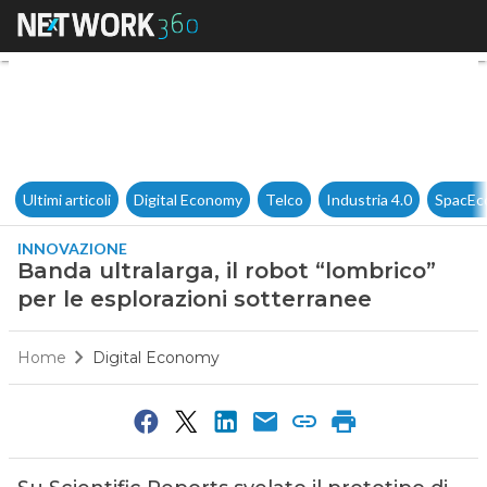
Banda ultralarga, il robot “lo
Ultimi articoli
Digital Economy
Telco
Industria 4.0
SpacEc
INNOVAZIONE
Banda ultralarga, il robot “lombrico”
per le esplorazioni sotterranee
Home
Digital Economy