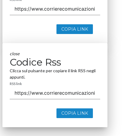
COPIA LINK
close
Codice Rss
Clicca sul pulsante per copiare il link RSS negli
appunti.
RSS link
COPIA LINK