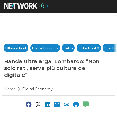
Banda ultralarga, Lombardo: “N
Ultimi articoli
Digital Economy
Telco
Industria 4.0
SpacEc
Banda ultralarga, Lombardo: “Non
solo reti, serve più cultura del
digitale”
Home
Digital Economy