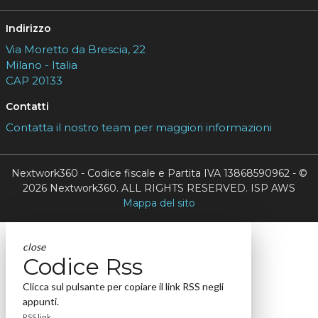
Indirizzo
Via Moretto da Brescia, 22
Milano - Italia
CAP 20133
Contatti
Contatta il nostro team per maggiori informazioni
Nextwork360 - Codice fiscale e Partita IVA 13868590962 - ©
2026 Nextwork360. ALL RIGHTS RESERVED. ISP AWS
Mappa del sito
close
Codice Rss
Clicca sul pulsante per copiare il link RSS negli
appunti.
RSS link