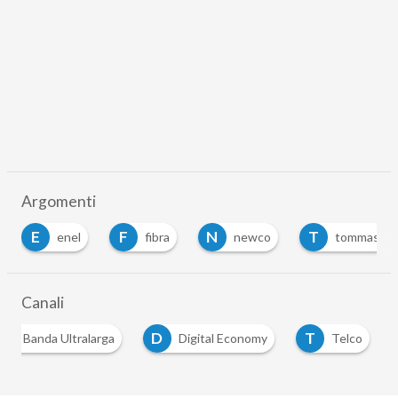
Argomenti
E
F
N
T
enel
fibra
newco
tommaso p
Canali
B
D
T
Banda Ultralarga
Digital Economy
Telco
…