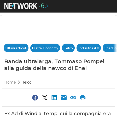
Banda ultralarga, Tommaso Po
Ultimi articoli
Digital Economy
Telco
Industria 4.0
SpacEc
Banda ultralarga, Tommaso Pompei
alla guida della newco di Enel
Home
Telco
Ex Ad di Wind ai tempi cui la compagnia era