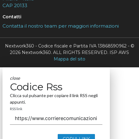
CAP 20133
Contatti
Contatta il nostro team per maggiori informazioni
Nextwork360 - Codice fiscale e Partita IVA 13868590962 - ©
2026 Nextwork360. ALL RIGHTS RESERVED. ISP AWS
Mappa del sito
close
Codice Rss
Clicca sul pulsante per copiare il link RSS negli
appunti.
RSS link