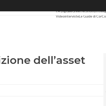
zione dell’asset web agency
Ultimi articoli
Digital Economy
Telc
PA Digitale
Green economy
Intelli
Videointerviste
Le Guide di CorC
izione dell’asset