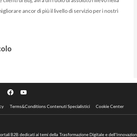
e clienti di Bbj, avrà un ruolo di assoluto rilievo nella
iorare ancor di più il livello di servizio per i nostri
colo
cy
Terms&Conditions Contenuti Specialistici
Cookie Center
portali B2B dedicati ai temi della Trasformazione Digitale e dell’Innovazio