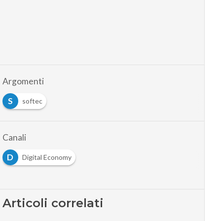
Argomenti
S
softec
Canali
D
Digital Economy
Articoli correlati