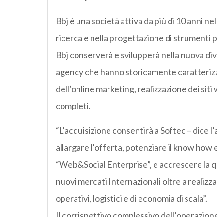
Bbj è una società attiva da più di 10 anni ne
ricerca e nella progettazione di strumenti 
Bbj conserverà e svilupperà nella nuova divis
agency che hanno storicamente caratterizz
dell’online marketing, realizzazione dei siti
completi.
“L’acquisizione consentirà a Softec – dice 
allargare l’offerta, potenziare il know how e
“Web&Social Enterprise”, e accrescere la qu
nuovi mercati Internazionali oltre a realizz
operativi, logistici e di economia di scala”.
Il corrispettivo complessivo dell’operazion