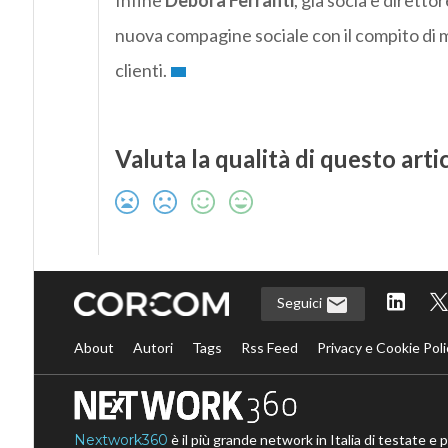
Infine
Debora Ferranti
, già socia e direttor
nuova compagine sociale con il compito di migl
clienti.
Valuta la qualità di questo arti
Seguici
About
Autori
Tags
Rss Feed
Privacy e Cookie Poli
Nextwork360
è il più grande network in Italia di testate e 