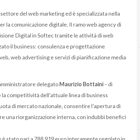
l settore del web marketing ed è specializzata nella
per la comunicazione digitale. Il ramo web agency di
ione Digital in Softec tramite le attività di web
ato il business: consulenza e progettazione
 web, web advertising e servizi di pianificazione media
l’amministratore delegato
Maurizio Bottaini
– di
 la competitività dell’attuale linea di business
ota di mercato nazionale, consentire l’apertura di
are una riorganizzazione interna, con indubbi benefici
e è stato pari a 788.919 euro interamente regolato in