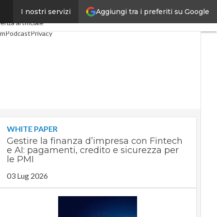
Aggiungi tra i preferiti su Google
I nostri servizi
o
Industria 4.0
SpacEconomy
genza artificiale
om
Podcast
Privacy
WHITE PAPER
Gestire la finanza d’impresa con Fintech
e AI: pagamenti, credito e sicurezza per
le PMI
03 Lug 2026