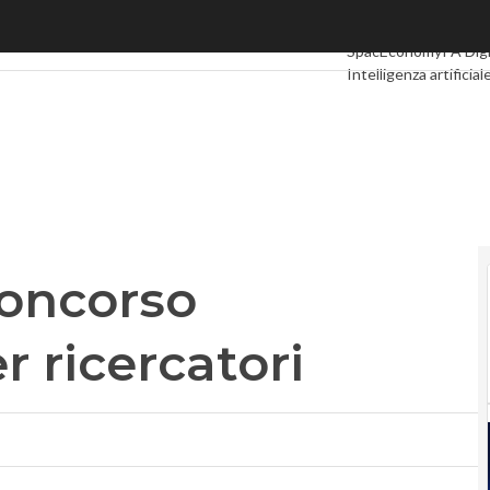
ncorso internazionale per ricercatori
Ultimi articoli
Digital
SpacEconomy
PA Digi
Intelligenza artificial
Le Guide di CorCom
 concorso
r ricercatori