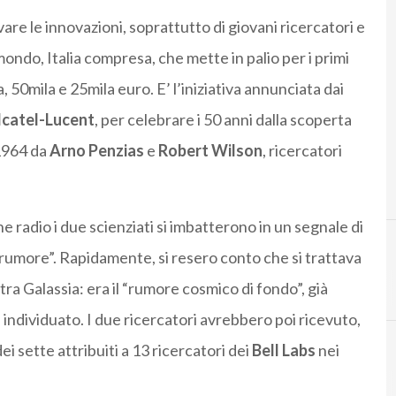
are le innovazioni, soprattutto di giovani ricercatori e
mondo, Italia compresa, che mette in palio per i primi
, 50mila e 25mila euro. E’ l’iniziativa annunciata dai
lcatel-Lucent
, per celebrare i 50 anni dalla scoperta
 1964 da
Arno Penzias
e
Robert Wilson
, ricercatori
 radio i due scienziati si imbatterono in un segnale di
“rumore”. Rapidamente, si resero conto che si trattava
tra Galassia: era il “rumore cosmico di fondo”, già
a individuato. I due ricercatori avrebbero poi ricevuto,
dei sette attribuiti a 13 ricercatori dei
Bell Labs
nei