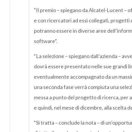
“Il premio – spiegano da Alcatel-Lucent – of
e con ricercatori ad essi collegati, progetti
potranno essere in diverse aree dell’infor
software”.
“La selezione – spiegano dall’azienda – avverr
dovrà essere presentato nelle sue grandi lin
eventualmente accompagnato da un massimo 
una seconda fase verrà compiuta una selezio
messa a punto del progetto di ricerca, per ar
e quindi, nel mese di dicembre, alla scelta dei
“Si tratta – conclude la nota – di un’opport