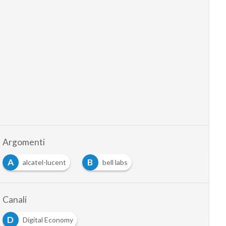
Argomenti
A
B
alcatel-lucent
bell labs
Canali
D
Digital Economy