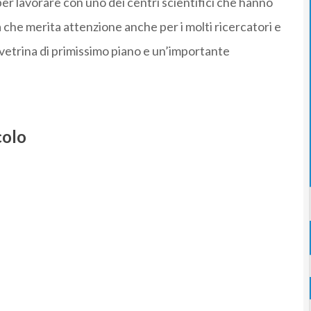
r lavorare con uno dei centri scientifici che hanno
va che merita attenzione anche per i molti ricercatori e
 vetrina di primissimo piano e un’importante
colo