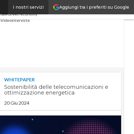
Aggiungi tra i preferiti su Google
I nostri servizi
 Economy
Telco
Industria 4.0
tale
Green economy
e
Videointerviste
Podcast
Privacy
WHITEPAPER
Sostenibilità delle telecomunicazioni e
ottimizzazione energetica
20 Giu 2024