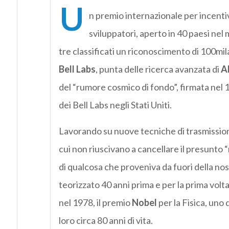
U
n premio internazionale per incentiv
sviluppatori, aperto in 40 paesi nel 
tre classificati un riconoscimento di 100mila
Bell Labs
, punta delle ricerca avanzata di
A
del “rumore cosmico di fondo”, firmata nel
dei Bell Labs negli Stati Uniti.
Lavorando su nuove tecniche di trasmissione
cui non riuscivano a cancellare il presunto 
di qualcosa che proveniva da fuori della nos
teorizzato 40 anni prima e per la prima volt
nel 1978, il premio
Nobel
per la Fisica, uno 
loro circa 80 anni di vita.