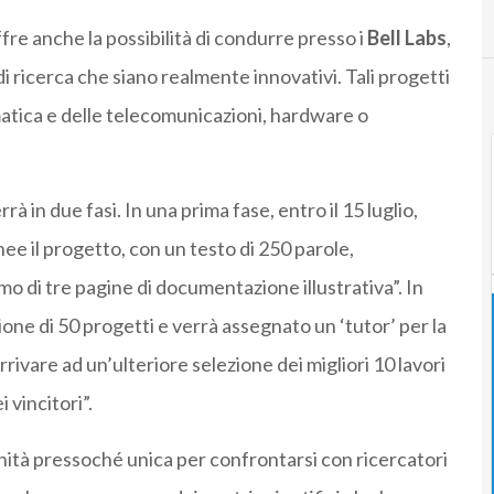
fre anche la possibilità di condurre presso i
Bell Labs
,
 di ricerca che siano realmente innovativi. Tali progetti
matica e delle telecomunicazioni, hardware o
à in due fasi. In una prima fase, entro il 15 luglio,
ee il progetto, con un testo di 250 parole,
di tre pagine di documentazione illustrativa”. In
ne di 50 progetti e verrà assegnato un ‘tutor’ per la
rivare ad un’ulteriore selezione dei migliori 10 lavori
 vincitori”.
unità pressoché unica per confrontarsi con ricercatori