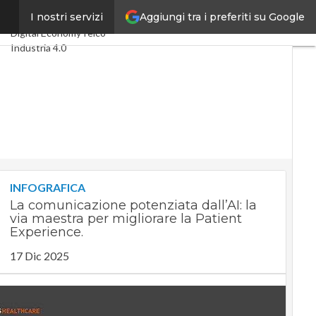
Aggiungi tra i preferiti su Google
ne
I nostri servizi
Ultimi articoli
Digital Economy
Telco
Industria 4.0
SpacEconomy
PA Digitale
Green economy
Intelligenza artificiale
Videointerviste
Le Guide di CorCom
Podcast
Privacy
INFOGRAFICA
La comunicazione potenziata dall’AI: la
via maestra per migliorare la Patient
Experience.
17 Dic 2025