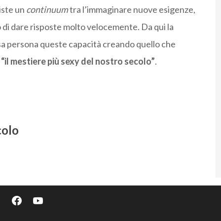
iste un
continuum
tra l’immaginare nuove esigenze,
do di dare risposte molto velocemente. Da qui la
ssa persona queste capacità creando quello che
e
“il mestiere più sexy del nostro secolo”
.
colo