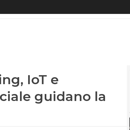
 IoT e intelligenza artificiale guidano la rivoluzio
ng, IoT e
iciale guidano la