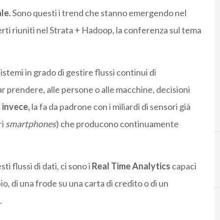
ale.
Sono questi i trend che stanno emergendo nel
rti riuniti nel Strata + Hadoop, la conferenza sul tema
sistemi in grado di gestire flussi continui di
far prendere, alle persone o alle macchine, decisioni
 invece,
la fa da padrone con i miliardi di sensori già
ri
smartphones
) che producono continuamente
i flussi di dati, ci sono i
Real Time Analytics
capaci
B
big data
o, di una frode su una carta di credito o di un
.