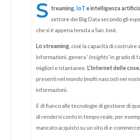
S
treaming,
IoT
e intelligenza artifici
settore dei Big Data secondo gli espe
che si è appena tenuta a San Josè.
Lo streaming
, cioè la capacità di costruire 
informazioni, genera ‘
insights
’ in grado di 
migliori e istantanee.
L’Internet delle cose,
presenti nel mondo (molti nascosti nei nost
informazioni.
E di fianco alle tecnologie di gestione di quest
di rendersi conto in tempo reale, per esempi
mancato acquisto su un sito di e-commerce