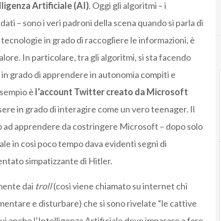
lligenza Artificiale (AI)
. Oggi gli algoritmi – i
dati – sono i veri padroni della scena quando si parla di
 tecnologie in grado di raccogliere le informazioni, è
alore. In particolare, tra gli algoritmi, si sta facendo
i in grado di apprendere in autonomia compiti e
esempio è
l’account Twitter creato da Microsoft
sere in grado di interagire come un vero teenager. Il
vo ad apprendere da costringere Microsoft – dopo solo
ciale in così poco tempo dava evidenti segni di
entato simpatizzante di Hitler.
mente dai
troll
(così viene chiamato su internet chi
mentare e disturbare) che si sono rivelate “le cattive
ui anche l’Intelligenza Artificiale deve imparare a fare