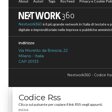
About
Autori
Tags
Rss Feed
Privacy e Cookie Poli
Nextwork360
è il più grande network in Italia di testate e 
digitale e imprenditoriale nelle imprese e pubbliche amministr
Indirizzo
Via Moretto da Brescia, 22
Milano - Italia
CAP 20133
Nextwork360 - Codice fi
Codice Rss
Clicca sul pulsante per copiare il link RSS negli appunti.
RSS link