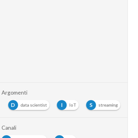
Argomenti
D
I
S
data scientist
IoT
streaming
Canali