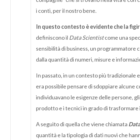
i conti, per il nostro bene.
In questo contesto è evidente che la figi
definiscono il
Data Scientist
come una speci
sensibilità di business, un programmatore ch
dalla quantità di numeri, misure e informaz
In passato, in un contesto più tradizionale
era possibile pensare di sdoppiare alcune c
individuavano le esigenze delle persone, gli 
prodotto e i tecnici in grado di trasformare
A seguito di quella che viene chiamata
Data
quantità e la tipologia di dati nuovi che han