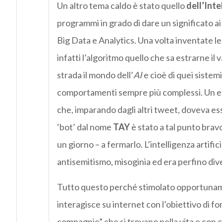
Un altro tema caldo è stato quello
dell’Inte
programmi in grado di dare un significato ai 
Big Data e Analytics. Una volta inventate le
infatti l’algoritmo quello che sa estrarne il v
strada il mondo dell’
AI
e cioè di quei sistem
comportamenti sempre più complessi. Un 
che, imparando dagli altri tweet, doveva es
‘bot’ dal nome
TAY
è stato a tal punto bra
un giorno – a fermarlo. L’intelligenza artifi
antisemitismo, misoginia ed era perfino div
Tutto questo perché stimolato opportuna
interagisce su internet con l’obiettivo di fo
compagnie” che si trovano nella vita e con c