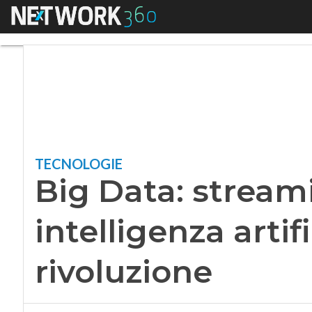
Menu
Big Data: streaming,
TECNOLOGIE
Big Data: streami
intelligenza artif
rivoluzione