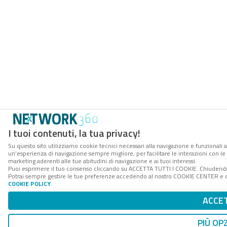
I tuoi contenuti, la tua privacy!
Su questo sito utilizziamo cookie tecnici necessari alla navigazione e funzionali a
un’esperienza di navigazione sempre migliore, per facilitare le interazioni con le 
marketing aderenti alle tue abitudini di navigazione e ai tuoi interessi.
Puoi esprimere il tuo consenso cliccando su ACCETTA TUTTI I COOKIE. Chiudendo 
Potrai sempre gestire le tue preferenze accedendo al nostro COOKIE CENTER e otte
COOKIE POLICY
.
ACCE
PIÙ OP