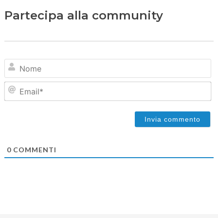
Partecipa alla community
N
Em
0
COMMENTI