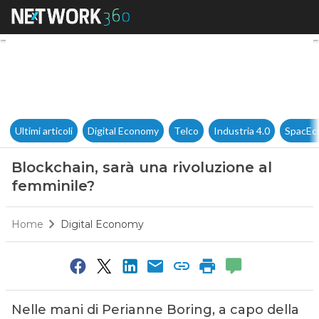
Blockchain, sarà una rivoluzi
Ultimi articoli
Digital Economy
Telco
Industria 4.0
SpacEc
Blockchain, sarà una rivoluzione al
femminile?
Home
Digital Economy
Nelle mani di Perianne Boring, a capo della