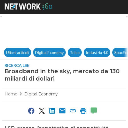
Broadband in the sky, mercato 
Ultimi articoli
Digital Economy
Telco
Industria 4.0
SpacEc
RICERCA LSE
Broadband in the sky, mercato da 130
miliardi di dollari
Home
Digital Economy