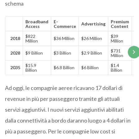
schema
Broadband
E-
Premium
Advertising
To
Access
Commerce
Content
$822
$39
$
2018
$36 Million
$26 Million
Million
Million
Bi
$731
$
2028
$9 Billion
$3 Billion
$2.9 Billion
Million
Bi
$15.9
$1.4
$
2035
$6.8 Billion
$6 Billion
Billion
Billion
Bi
Ad oggi, le compagnie aeree ricavano 17 dollari di
revenue in più per passeggero tramite gli attuali
servizi aggiuntivi. I nuovi servizi aggiuntivi abilitati
dalla connettività a bordo daranno luogo a 4 dollari in
più a passeggero. Per le compagnie low cost si