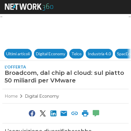
Broadcom, dal chip al cloud: 
Ultimi articoli
Digital Economy
Telco
Industria 4.0
SpacEc
L'OFFERTA
Broadcom, dal chip al cloud: sul piatto
50 miliardi per VMware
Home
Digital Economy