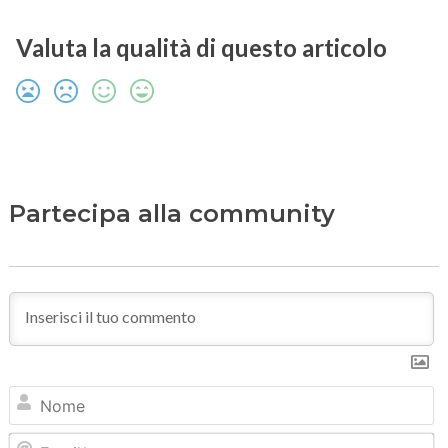
Valuta la qualità di questo articolo
Partecipa alla community
N
Em