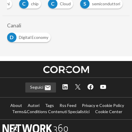
C
C
S
izioni
chip
Cloud
semiconduttori
Canali
D
Digital Economy
Seguici
About
Autori
Tags
Rss Feed
Privacy e Cookie Policy
Terms&Conditions Contenuti Specialistici
Cookie Center