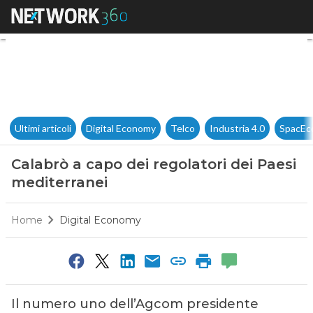
Calabrò a capo dei regolatori
Ultimi articoli
Digital Economy
Telco
Industria 4.0
SpacEc
Calabrò a capo dei regolatori dei Paesi
mediterranei
Home
Digital Economy
Il numero uno dell’Agcom presidente