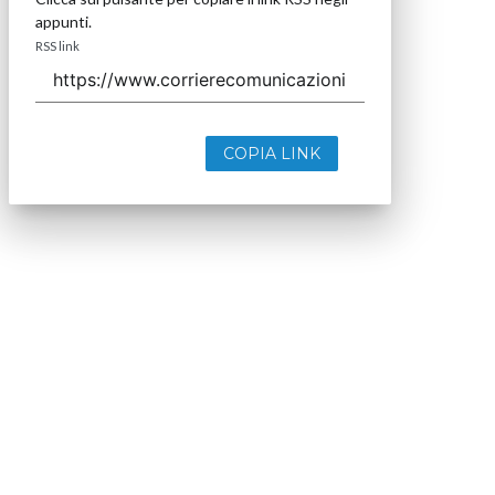
appunti.
RSS link
COPIA LINK