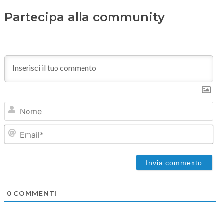
Partecipa alla community
N
Em
0
COMMENTI