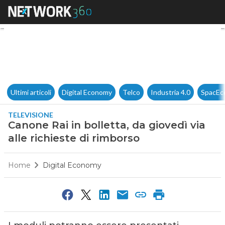
Canone Rai in bolletta, da giov
Ultimi articoli
Digital Economy
Telco
Industria 4.0
SpacEc
TELEVISIONE
Canone Rai in bolletta, da giovedì via
alle richieste di rimborso
Home
Digital Economy