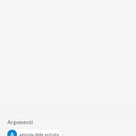
Argomenti
A
agenzia delle entrate