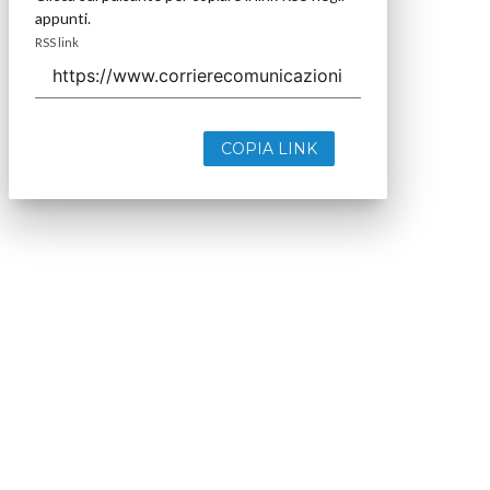
appunti.
RSS link
COPIA LINK