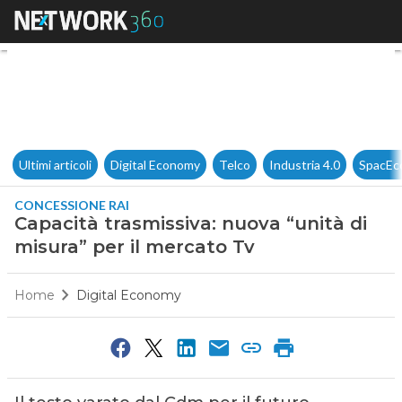
Capacità trasmissiva: nuova “u
Ultimi articoli
Digital Economy
Telco
Industria 4.0
SpacEc
CONCESSIONE RAI
Capacità trasmissiva: nuova “unità di
misura” per il mercato Tv
Home
Digital Economy