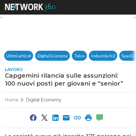
Capgemini rilancia sulle assun
Ultimi articoli
Digital Economy
Telco
Industria 4.0
SpacEc
LAVORO
Capgemini rilancia sulle assunzioni:
100 nuovi posti per giovani e “senior”
Home
Digital Economy