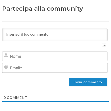
Partecipa alla community
N
Em
0
COMMENTI