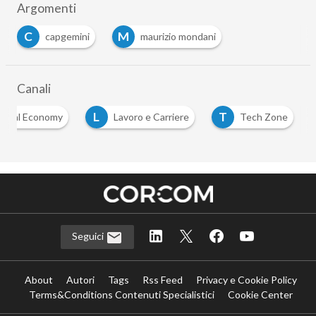
Argomenti
C
M
capgemini
maurizio mondani
…
Canali
L
T
igital Economy
Lavoro e Carriere
Tech Zone
…
Seguici
About
Autori
Tags
Rss Feed
Privacy e Cookie Policy
Terms&Conditions Contenuti Specialistici
Cookie Center