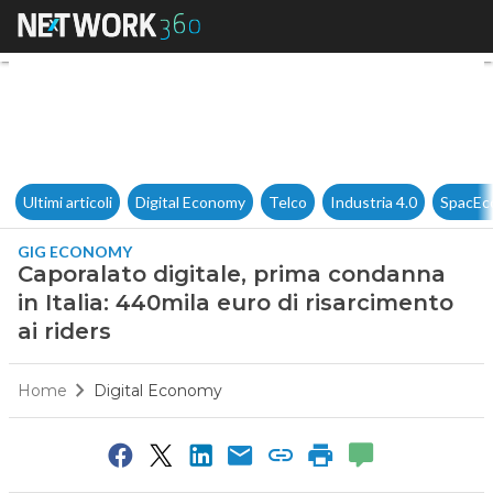
Caporalato digitale, prima con
Ultimi articoli
Digital Economy
Telco
Industria 4.0
SpacEc
GIG ECONOMY
Caporalato digitale, prima condanna
in Italia: 440mila euro di risarcimento
ai riders
Home
Digital Economy