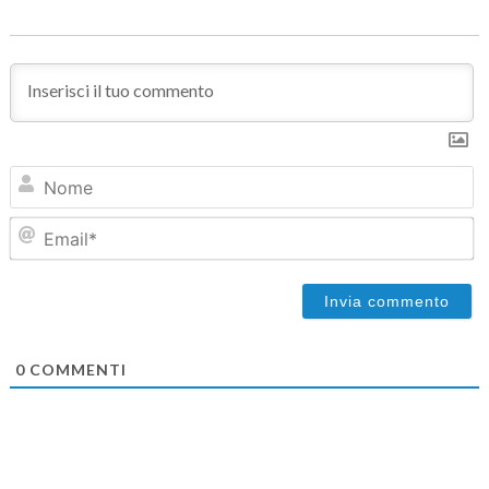
N
Em
0
COMMENTI