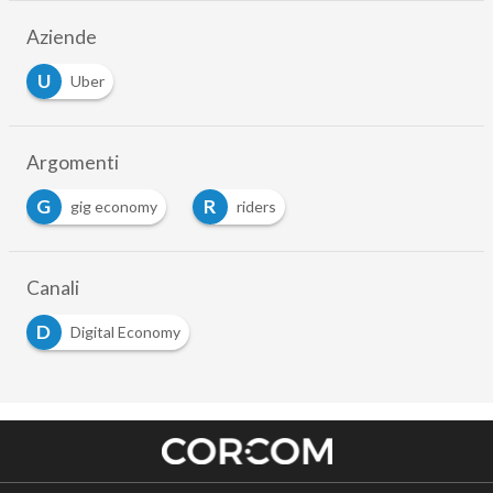
Aziende
U
Uber
Argomenti
G
R
gig economy
riders
Canali
D
Digital Economy