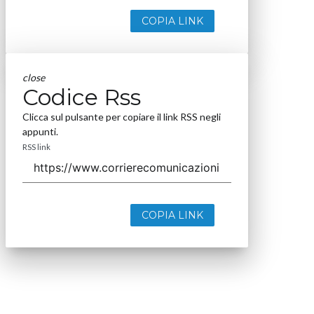
COPIA LINK
close
Codice Rss
Clicca sul pulsante per copiare il link RSS negli
appunti.
RSS link
COPIA LINK