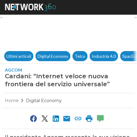
Cardani: “Internet veloce nuov
Ultimi articoli
Digital Economy
Telco
Industria 4.0
SpacEc
AGCOM
Cardani: “Internet veloce nuova
frontiera del servizio universale”
Home
Digital Economy