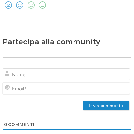
Partecipa alla community
N
Em
0
COMMENTI