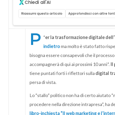
Chiedi all'AI
Riassumi questo articolo
Approfondisci con altre font
P
“
er la trasformazione digitale dell’
indietro
ma molto è stato fatto risp
bisogna essere consapevoli che il processo 
accompagnerà di qui ai prossimi 10 anni”.
Il
tiene puntati forti i riflettori sulla
digital t
persa di vista.
Lo “stallo” politico non ha di certo aiutato 
procedere nella direzione intrapresa”, ha de
libro-inchiesta “Il web marketing e l’inte