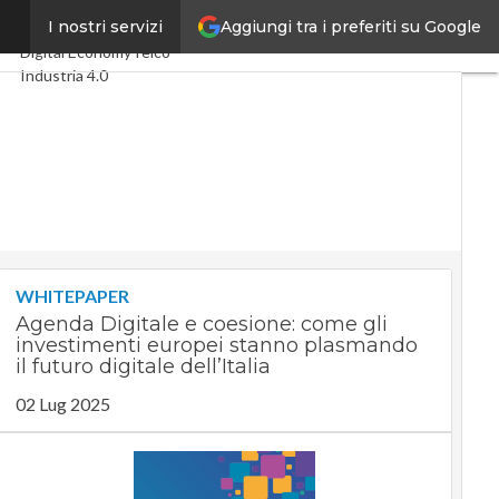
Aggiungi tra i preferiti su Google
ze”
I nostri servizi
Ultimi articoli
Digital Economy
Telco
Industria 4.0
SpacEconomy
PA Digitale
Green economy
Intelligenza artificiale
Videointerviste
Le Guide di CorCom
Podcast
Privacy
WHITEPAPER
Agenda Digitale e coesione: come gli
investimenti europei stanno plasmando
il futuro digitale dell’Italia
02 Lug 2025