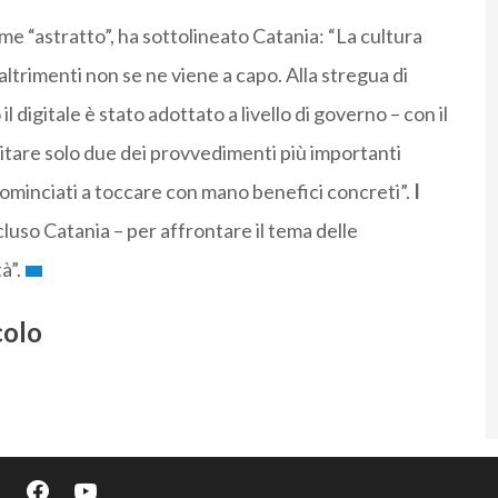
me “astratto”, ha sottolineato Catania: “La cultura
ltrimenti non se ne viene a capo. Alla stregua di
 digitale è stato adottato a livello di governo – con il
itare solo due dei provvedimenti più importanti
o cominciati a toccare con mano benefici concreti”.
I
luso Catania – per affrontare il tema delle
à”.
colo