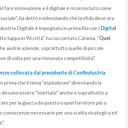
el fare innovazione e il digitale è riconosciuto come
sociale”, ha detto evidenziando che la sfida deve ora
dustria Digitale è impegnata in prima fila con i
Digital
atto tappa in 96 città”, ha raccontato Catania. “
Quel
he aiuti le aziende, soprattutto quelle di piccole
ave di volta per una rinnovata competitività”.
enze
sollevata dal presidente di Confindustria
en prima che il tema “esplodesse” diventando la
e devono essere “iniettate” anche e soprattutto a
ate per la giacca da questo o quel fornitore più o
le conoscenze necessarie per una scelta strategica ed
e”.