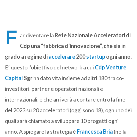
F
ar diventare la
Rete Nazionale Acceleratori di
Cdp una “fabbrica d’innovazione”, che sia in
grado a regime di
accelerare
200
startup
ogni anno
.
E’ questo l’obiettivo del network a cui
Cdp Venture
Capital
Sgr
ha dato vita insieme ad altri 180 tra co-
investitori, partner e operatori nazionali e
internazionali, e che arriverà a contare entro la fine
del 2023 su 20 acceleratori (oggi sono 18), ognuno dei
quali sarà chiamato a sviluppare 10 progetti ogni
anno. A spiegare la strategia è
Francesca Bria
(nella