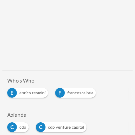
Who's Who
E
F
enrico resmini
francesca bria
Aziende
C
C
cdp
cdp venture capital