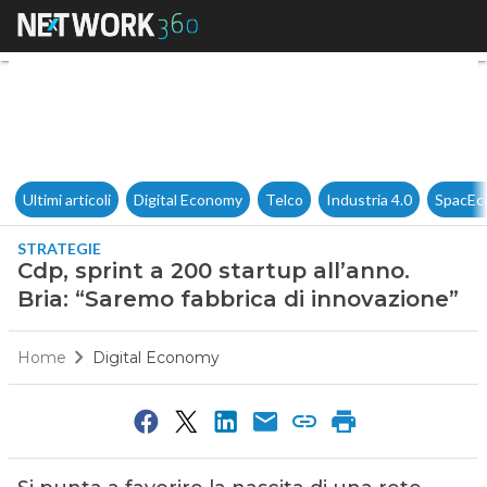
Cdp, sprint a 200 startup all’
Ultimi articoli
Digital Economy
Telco
Industria 4.0
SpacEc
STRATEGIE
Cdp, sprint a 200 startup all’anno.
Bria: “Saremo fabbrica di innovazione”
Home
Digital Economy