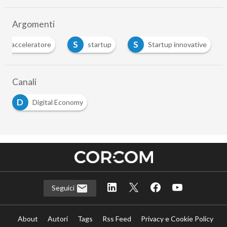
Argomenti
A
S
S
acceleratore
startup
Startup innovative
Canali
D
Digital Economy
Seguici
About
Autori
Tags
Rss Feed
Privacy e Cookie Policy