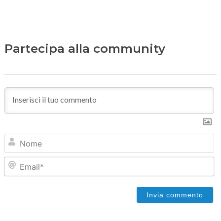
Partecipa alla community
N
Em