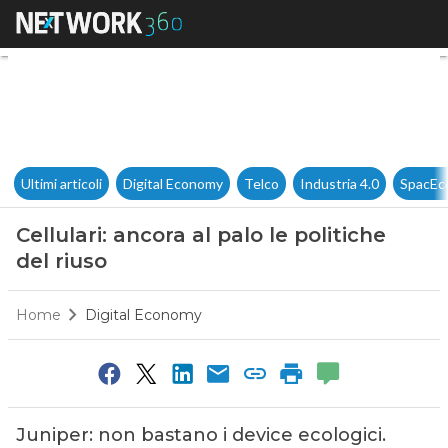
Cellulari: ancora al palo le pol
Ultimi articoli
Digital Economy
Telco
Industria 4.0
SpacEc
Cellulari: ancora al palo le politiche
del riuso
Home
Digital Economy
Juniper: non bastano i device ecologici.