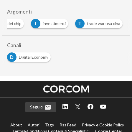
Argomenti
I
T
crisi dei chip
investimenti
trade war usa cina
Canali
D
Digital Economy
Seguici
About
Autori
Tags
Rss Feed
Privacy e Cookie Policy
Terms&Conditions Contenuti Specialistici
Cookie Center