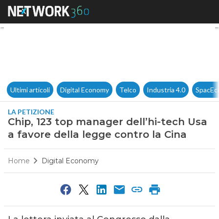
Chip, 123 top manager dell’hi-
Ultimi articoli
Digital Economy
Telco
Industria 4.0
SpacEc
LA PETIZIONE
Chip, 123 top manager dell’hi-tech Usa
a favore della legge contro la Cina
Home
Digital Economy