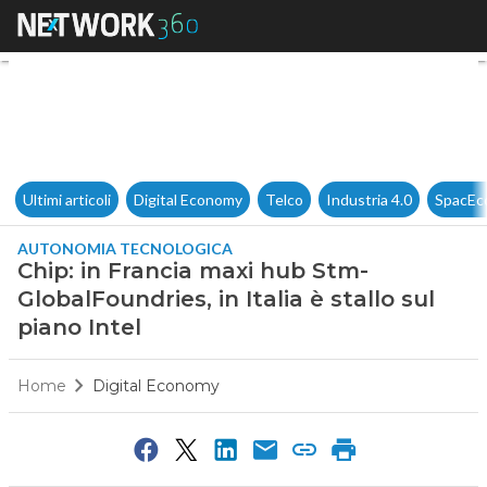
Chip: in Francia maxi hub Stm-
Ultimi articoli
Digital Economy
Telco
Industria 4.0
SpacEc
AUTONOMIA TECNOLOGICA
Chip: in Francia maxi hub Stm-
GlobalFoundries, in Italia è stallo sul
piano Intel
Home
Digital Economy