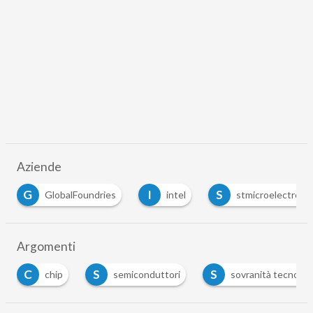
Aziende
G
I
S
GlobalFoundries
intel
stmicroelectroni
Argomenti
C
S
S
chip
semiconduttori
sovranità tecnolog