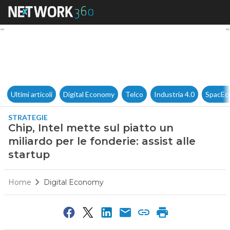
Chip, Intel mette sul piatto un
Ultimi articoli
Digital Economy
Telco
Industria 4.0
SpacEc
STRATEGIE
Chip, Intel mette sul piatto un
miliardo per le fonderie: assist alle
startup
Home
Digital Economy