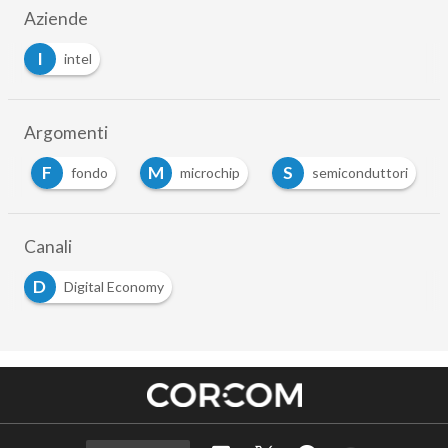
Aziende
I
intel
Argomenti
F
M
S
fondo
microchip
semiconduttori
Canali
D
Digital Economy