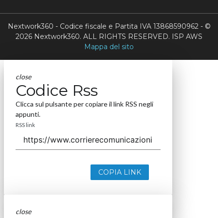
Nextwork360 - Codice fiscale e Partita IVA 13868590962 - ©
2026 Nextwork360. ALL RIGHTS RESERVED. ISP AWS
Mappa del sito
close
Codice Rss
Clicca sul pulsante per copiare il link RSS negli
appunti.
RSS link
COPIA LINK
close