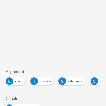
Argomenti
C
I
S
S
cisco
invitalia
salvo mizzi
sta
Canali