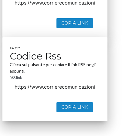
COPIA LINK
close
Codice Rss
Clicca sul pulsante per copiare il link RSS negli
appunti.
RSS link
COPIA LINK