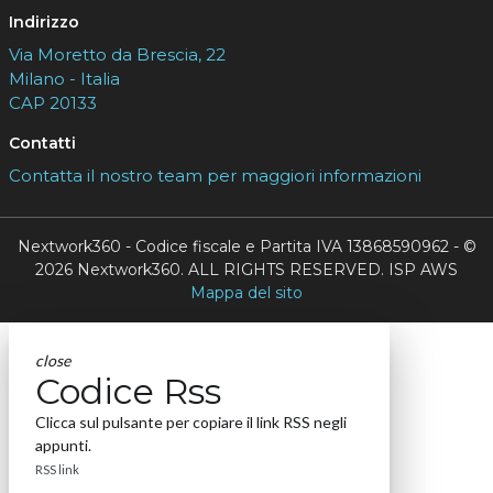
Indirizzo
Via Moretto da Brescia, 22
Milano - Italia
CAP 20133
Contatti
Contatta il nostro team per maggiori informazioni
Nextwork360 - Codice fiscale e Partita IVA 13868590962 - ©
2026 Nextwork360. ALL RIGHTS RESERVED. ISP AWS
Mappa del sito
close
Codice Rss
Clicca sul pulsante per copiare il link RSS negli
appunti.
RSS link