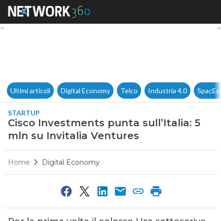
Cisco Investments punta sull’I
Ultimi articoli
Digital Economy
Telco
Industria 4.0
SpacEc
STARTUP
Cisco Investments punta sull’Italia: 5
mln su Invitalia Ventures
Home
Digital Economy