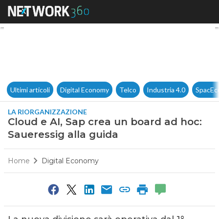
Cloud e AI, Sap crea un board
Ultimi articoli
Digital Economy
Telco
Industria 4.0
SpacEc
LA RIORGANIZZAZIONE
Cloud e AI, Sap crea un board ad hoc:
Saueressig alla guida
Home
Digital Economy