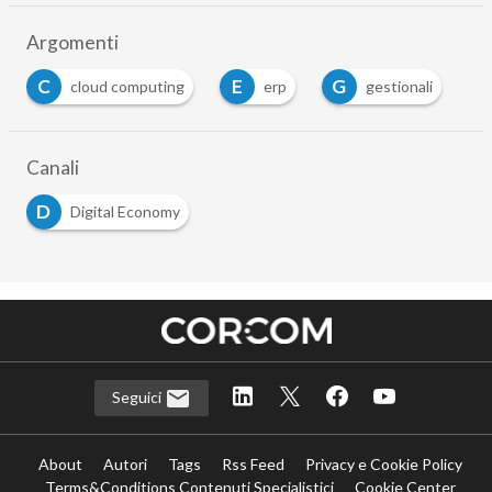
Argomenti
C
E
G
cloud computing
erp
gestionali
Canali
D
Digital Economy
Seguici
About
Autori
Tags
Rss Feed
Privacy e Cookie Policy
Terms&Conditions Contenuti Specialistici
Cookie Center