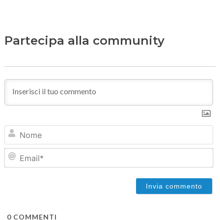
Partecipa alla community
N
Em
0
COMMENTI