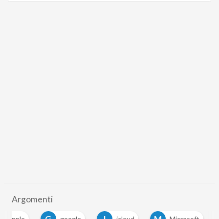
Argomenti
G
I
M
apple
google
icloud
Microsoft