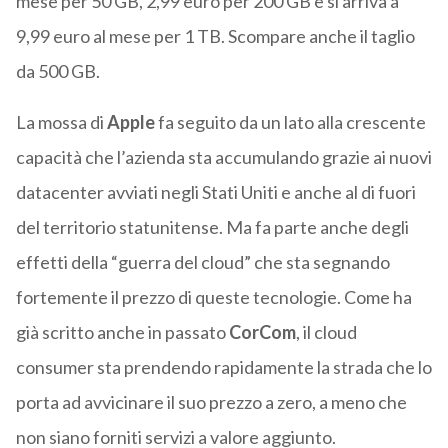
mese per 50 GB, 2,99 euro per 200 GB e si arriva a
9,99 euro al mese per 1 TB. Scompare anche il taglio
da 500 GB.
La mossa di
Apple
fa seguito da un lato alla crescente
capacità che l’azienda sta accumulando grazie ai nuovi
datacenter avviati negli Stati Uniti e anche al di fuori
del territorio statunitense. Ma fa parte anche degli
effetti della “guerra del cloud” che sta segnando
fortemente il prezzo di queste tecnologie. Come ha
già scritto anche in passato
CorCom
, il cloud
consumer sta prendendo rapidamente la strada che lo
porta ad avvicinare il suo prezzo a zero, a meno che
non siano forniti servizi a valore aggiunto.