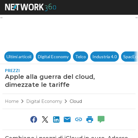
Apple alla guerra del cloud, d
Ultimi articoli
Digital Economy
Telco
Industria 4.0
SpacEc
PREZZI
Apple alla guerra del cloud,
dimezzate le tariffe
Home
Digital Economy
Cloud