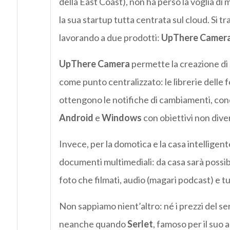
della East Coast), non ha perso la voglia di 
la sua startup tutta centrata sul cloud. Si tr
lavorando a due prodotti:
UpThere Camer
UpThere Camera
permette la creazione di 
come punto centralizzato: le librerie delle f
ottengono le notifiche di cambiamenti, cond
Android
e
Windows
con obiettivi non diver
Invece, per la domotica e la casa intelligent
documenti multimediali: da casa sarà possibi
foto che filmati, audio (magari podcast) e tut
Non sappiamo nient’altro: né i prezzi del ser
neanche quando
Serlet
, famoso per il suo 