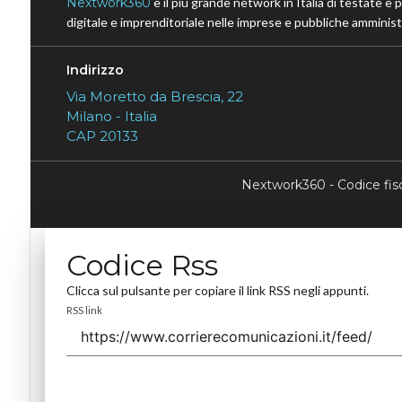
Nextwork360
è il più grande network in Italia di testate e 
digitale e imprenditoriale nelle imprese e pubbliche amministr
Indirizzo
Via Moretto da Brescia, 22
Milano - Italia
CAP 20133
Nextwork360 - Codice fi
Codice Rss
Clicca sul pulsante per copiare il link RSS negli appunti.
RSS link