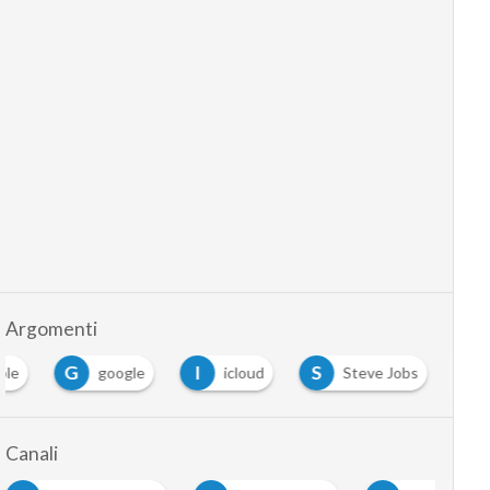
Argomenti
G
I
S
ple
google
icloud
Steve Jobs
Canali