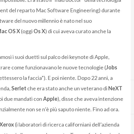
ident del reparto Mac Software Engineering) durante
tware del nuovo millennio è nato nel suo
ac OS X
(oggi
Os X
) di cui aveva curato anche la
.
mosi i suoi duetti sul palco dei keynote di Apple,
rare come funzionavano le nuove tecnologie (
Jobs
ettessero la faccia”). E poi niente. Dopo 22 anni, a
enda,
Serlet
che era stato anche un veterano di
NeXT
suoi due mandati con
Apple
), disse che aveva intenzione
A
ap
anzialmente non se n’è più saputo niente. Fino ad ora.
 Xerox
(i laboratori di ricerca californiani dell’azienda