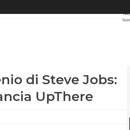
nio di Steve Jobs: Bertrand Serlet lancia UpThere
Ultim
Tel
Spa
Gre
Inte
Vide
Le 
Priv
genio di Steve Jobs:
lancia UpThere