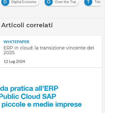
D
O
T
Digital Economy
Over the Top
Telco
Articoli correlati
WHITEPAPER
ERP in cloud: la transizione vincente del
2025
12 Lug 2024