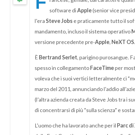
F
software di
Apple
(senior vice pres
l’era
Steve Jobs
e praticamente tutto il sof
mandamento, incluso il sistema operativo
M
versione precedente pre-
Apple
,
NeXT OS
È
Bertrand Serlet
, parigino purosangue. Fa
spesso in collegamento
FaceTime
per most
voleva che i suoi vertici letteralmente ci “m
marzo del 2011, annunciando l’addio all’azi
(l’altra azienda creata da Steve Jobs tra i 
di concentrarsi di più “sulla scienza” e sost
L’uomo che ha lavorato anche per il
Parc di