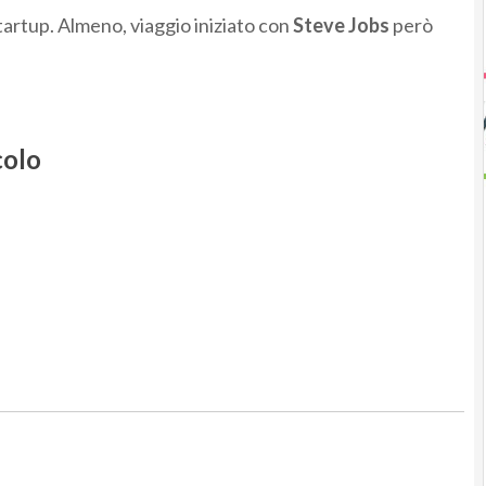
tartup. Almeno, viaggio iniziato con
Steve Jobs
però
colo