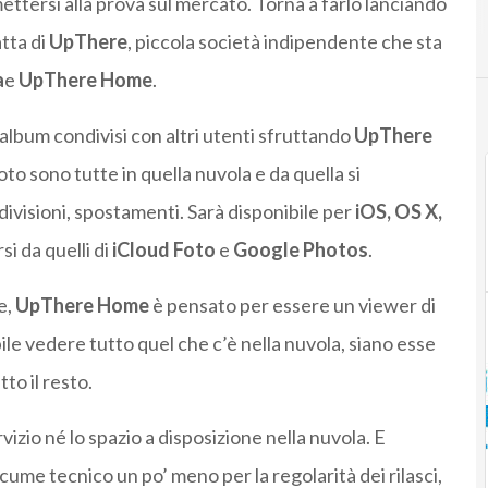
mettersi alla prova sul mercato. Torna a farlo lanciando
C
Cloud
atta di
UpThere
, piccola società indipendente che sta
a
e
UpThere Home
.
album condivisi con altri utenti sfruttando
UpThere
oto sono tutte in quella nuvola e da quella si
ivisioni, spostamenti. Sarà disponibile per
iOS, OS X,
si da quelli di
iCloud Foto
e
Google Photos
.
e,
UpThere Home
è pensato per essere un viewer di
le vedere tutto quel che c’è nella nuvola, siano esse
to il resto.
vizio né lo spazio a disposizione nella nuvola. E
acume tecnico un po’ meno per la regolarità dei rilasci,