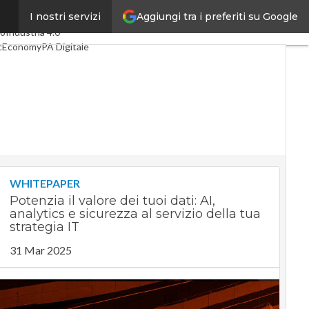
Aggiungi tra i preferiti su Google
I nostri servizi
i articoli
Digital Economy
co
Industria 4.0
cEconomy
PA Digitale
en economy
lligenza artificiale
ointerviste
Guide di CorCom
Podcast
acy
WHITEPAPER
Potenzia il valore dei tuoi dati: AI,
analytics e sicurezza al servizio della tua
strategia IT
31 Mar 2025