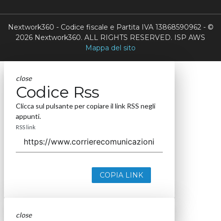
Nextwork360 - Codice fiscale e Partita IVA 13868590962 - ©
2026 Nextwork360. ALL RIGHTS RESERVED. ISP AWS
Mappa del sito
close
Codice Rss
Clicca sul pulsante per copiare il link RSS negli
appunti.
RSS link
COPIA LINK
close