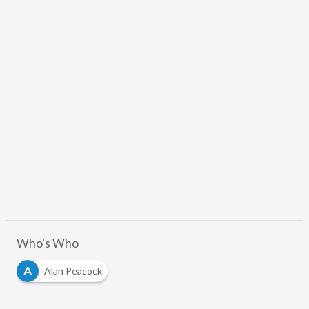
Who's Who
A
Alan Peacock