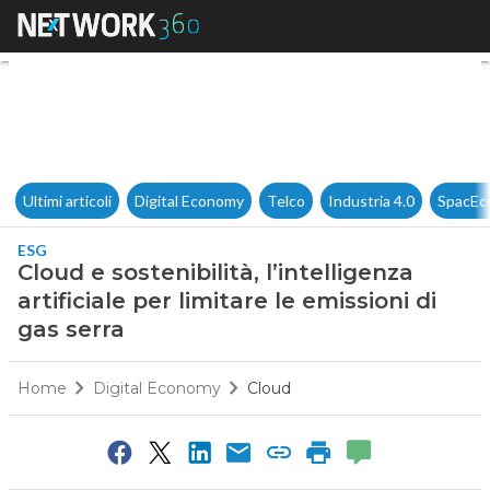
Cloud e sostenibilità, l’intelli
Ultimi articoli
Digital Economy
Telco
Industria 4.0
SpacEc
ESG
Cloud e sostenibilità, l’intelligenza
artificiale per limitare le emissioni di
gas serra
Home
Digital Economy
Cloud