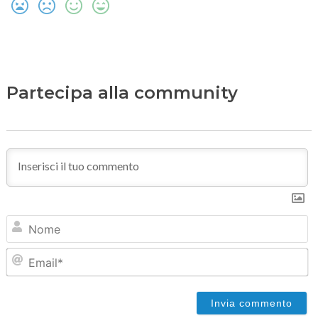
Partecipa alla community
N
Em