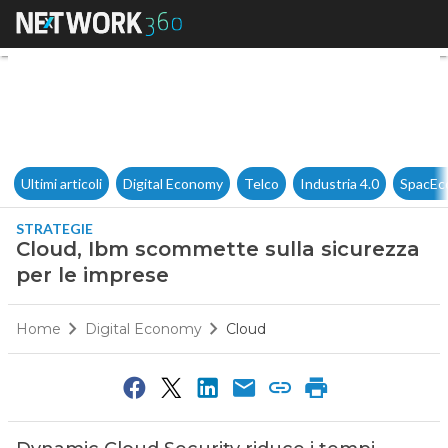
Cloud, Ibm scommette sulla s
Ultimi articoli
Digital Economy
Telco
Industria 4.0
SpacEc
STRATEGIE
Cloud, Ibm scommette sulla sicurezza
per le imprese
Home
Digital Economy
Cloud