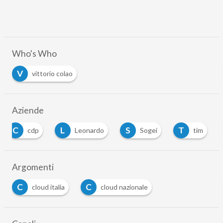
Who's Who
V
vittorio colao
Aziende
C
L
S
T
cdp
Leonardo
Sogei
tim
Argomenti
C
C
cloud italia
cloud nazionale