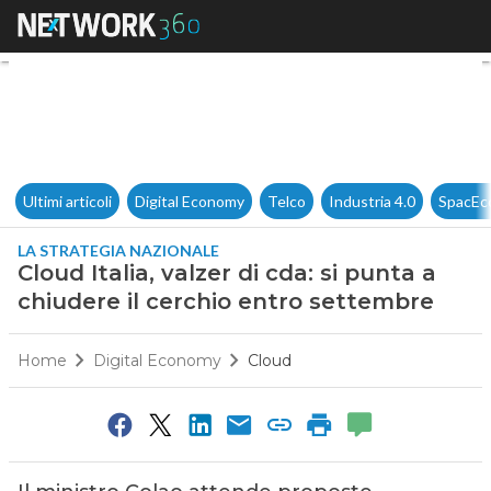
Cloud Italia, valzer di cda: si
Ultimi articoli
Digital Economy
Telco
Industria 4.0
SpacEc
LA STRATEGIA NAZIONALE
Cloud Italia, valzer di cda: si punta a
chiudere il cerchio entro settembre
Home
Digital Economy
Cloud