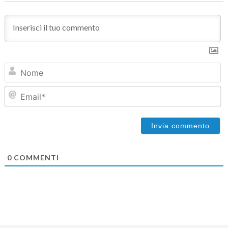
N
Em
0
COMMENTI