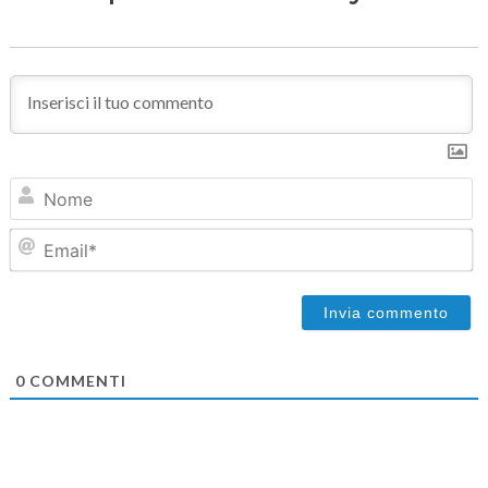
N
Em
0
COMMENTI