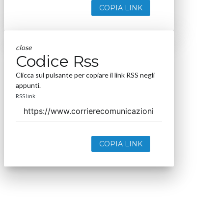
COPIA LINK
close
Codice Rss
Clicca sul pulsante per copiare il link RSS negli
appunti.
RSS link
COPIA LINK