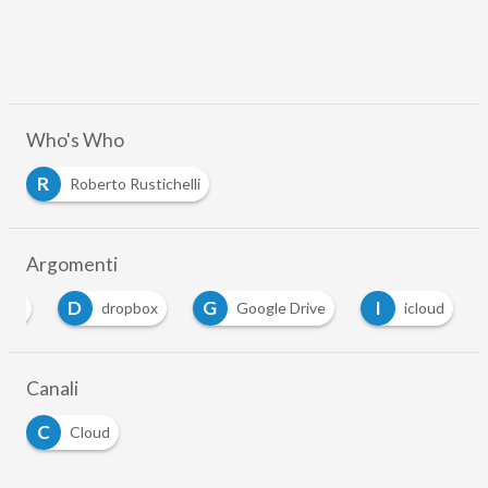
Who's Who
R
Roberto Rustichelli
Argomenti
D
G
I
oud
dropbox
Google Drive
icloud
Canali
C
Cloud