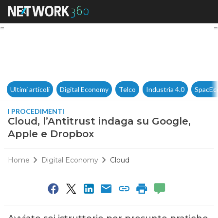
Cloud, l’Antitrust indaga su 
Ultimi articoli
Digital Economy
Telco
Industria 4.0
SpacEc
I PROCEDIMENTI
Cloud, l’Antitrust indaga su Google,
Apple e Dropbox
Home
Digital Economy
Cloud