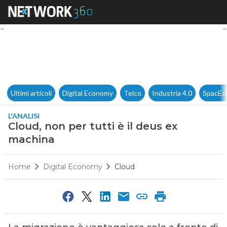
Cloud, non per tutti è il deus
Ultimi articoli
Digital Economy
Telco
Industria 4.0
SpacEc
L'ANALISI
Cloud, non per tutti è il deus ex
machina
Home
Digital Economy
Cloud