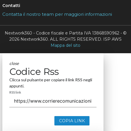
Contatti
Contatta il nostro team per maggiori informazioni
Nextwork360 - Codice fiscale e Partita IVA 13868590962 - ©
2026 Nextwork360. ALL RIGHTS RESERVED. ISP AWS
Mappa del sito
close
Codice Rss
Clicca sul pulsante per copiare il link RSS negli
appunti.
RSS link
COPIA LINK