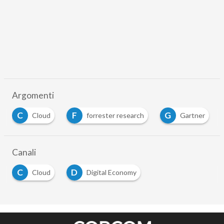
Argomenti
F
G
P
loud
forrester research
Gartner
polite
Canali
C
D
Cloud
Digital Economy