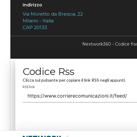
Indirizzo
Via Moretto da Brescia, 22
Milano - Italia
CAP 20133
Nextwork360 - Codice fi
Codice Rss
Clicca sul pulsante per copiare il link RSS negli appunti.
RSS link