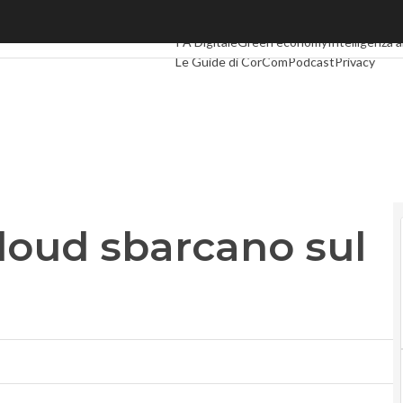
loud sbarcano sul Mepa
Ultimi articoli
Digital Economy
Telco
Indust
PA Digitale
Green economy
Intelligenza ar
Le Guide di CorCom
Podcast
Privacy
 cloud sbarcano sul