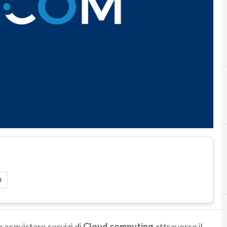
i
 acquistare servizi di
Cloud computing
attraverso il