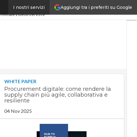
Aggiungi tra i preferiti su Google
I nostri servizi
ria 4.0
SpacEconomy
tificiale
Videointerviste
WHITE PAPER
Procurement digitale: come rendere la
supply chain più agile, collaborativa e
resiliente
04 Nov 2025