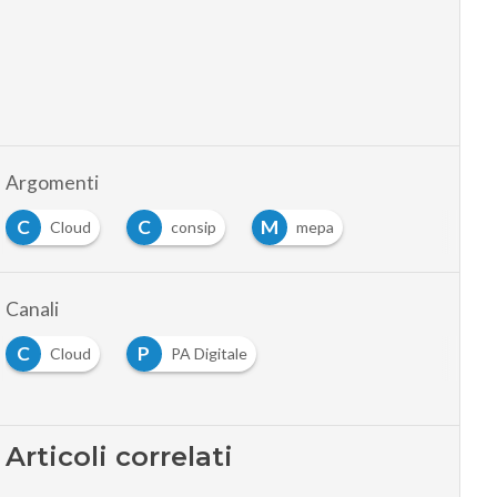
Argomenti
C
C
M
Cloud
consip
mepa
Canali
C
P
Cloud
PA Digitale
Articoli correlati