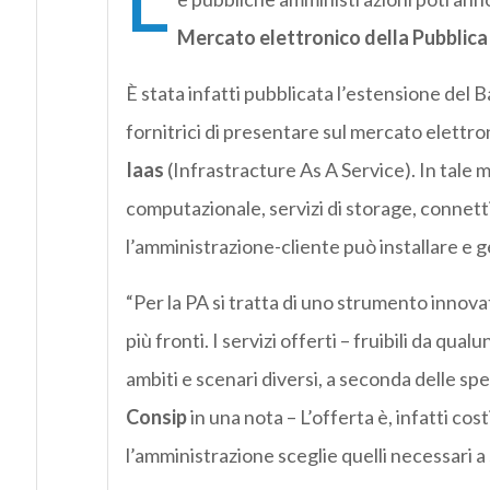
L
Mercato elettronico della Pubblic
È stata infatti pubblicata l’estensione del
fornitrici di presentare sul mercato elettron
Iaas
(Infrastracture As A Service). In tale 
computazionale, servizi di storage, connett
l’amministrazione-cliente può installare e ge
“Per la PA si tratta di uno strumento innov
più fronti. I servizi offerti – fruibili da qua
ambiti e scenari diversi, a seconda delle sp
Consip
in una nota – L’offerta è, infatti cost
l’amministrazione sceglie quelli necessari a 