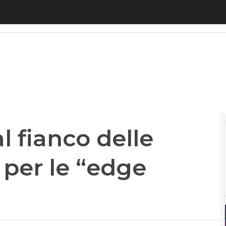
fianco delle telco: laboratorio per le “edge network
l fianco delle
o per le “edge