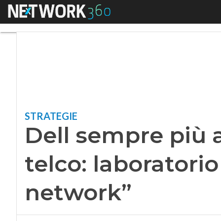
Menu
Dell sempre più al 
STRATEGIE
Dell sempre più a
telco: laboratori
network”