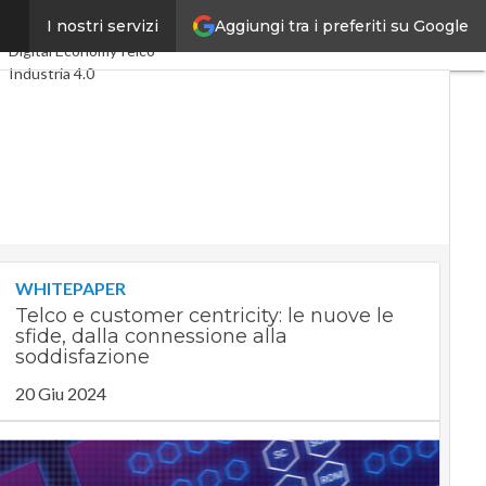
Aggiungi tra i preferiti su Google
”
I nostri servizi
Ultimi articoli
Digital Economy
Telco
Industria 4.0
SpacEconomy
PA Digitale
Green economy
Intelligenza artificiale
Videointerviste
Le Guide di CorCom
Podcast
Privacy
WHITEPAPER
Telco e customer centricity: le nuove le
sfide, dalla connessione alla
soddisfazione
20 Giu 2024