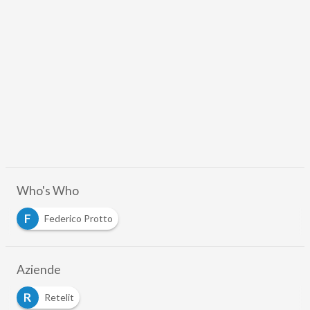
Who's Who
F
Federico Protto
Aziende
R
Retelit