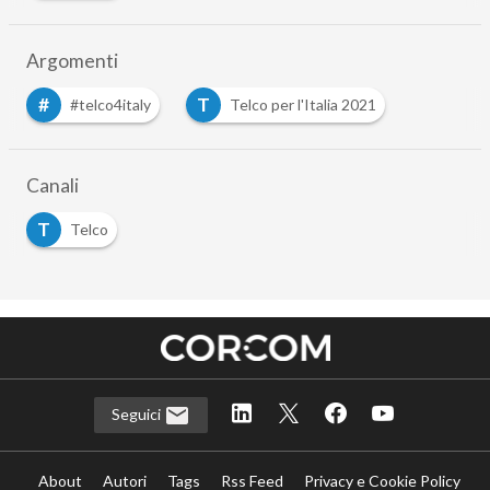
Argomenti
#
T
#telco4italy
Telco per l'Italia 2021
Canali
T
Telco
Seguici
About
Autori
Tags
Rss Feed
Privacy e Cookie Policy