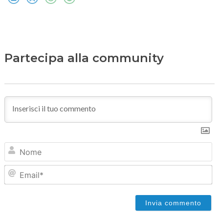
Partecipa alla community
N
Em