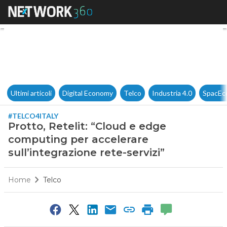
Protto, Retelit: “Cloud e edge
Ultimi articoli
Digital Economy
Telco
Industria 4.0
SpacEc
#TELCO4ITALY
Protto, Retelit: “Cloud e edge
computing per accelerare
sull’integrazione rete-servizi”
Home
Telco