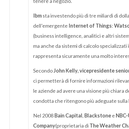
tenere a negozio.
Ibm
sta investendo più di tre miliardi di doll
dell’emergente
Internet of Things
:
Wats
(business intelligence, analitici e altri sis
ma anche da sistemi di calcolo specializzati 
rappresenta sicuramente una molto intere
Secondo
John Kelly, vicepresidente senior
ci permetterà di fornire informazioni rileva
le aziende ad avere una visione più chiara dell
condotta che ritengono più adeguate sulla b
Nel 2008
Bain Capital
,
Blackstone
e
NBC-U
Company
(proprietaria di
The Weather Ch