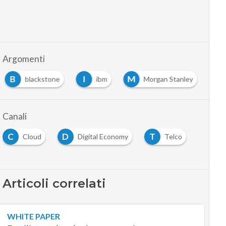
Argomenti
B
I
M
blackstone
ibm
Morgan Stanley
Canali
C
D
T
Cloud
Digital Economy
Telco
Articoli correlati
WHITE PAPER