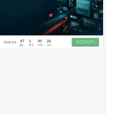
47
1
49
25
ISCRIVITI
Inizia tra