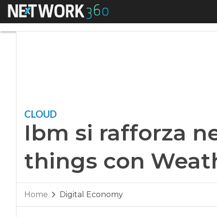
Menu
Ibm si rafforza nel
CLOUD
Ibm si rafforza ne
things con Weat
Home
Digital Economy