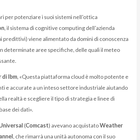
ari per potenziare i suoi sistemi nell’ottica
on
, il sistema di cognitive computing dell’azienda
temi predittivi) viene alimentato da domini di conoscenza
in determinate aree specifiche, delle quali il meteo
ssante.
 di Ibm
, «Questa piattaforma cloud è molto potente e
nti e accurate a un inteso settore industriale aiutando
a realtà e scegliere il tipo di strategia e linee di
ase dei dati».
niversal
(
Comcast
) avevano acquistato
Weather
annel
, che rimarrà una unità autonoma con il suo