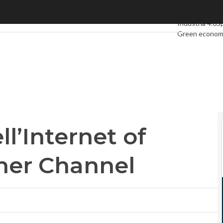
l’Internet of things con Weather Channel
Ultimi articoli
D
Industria 4.0
S
Green econo
Videointervist
Podcast
Privac
ll’Internet of
her Channel