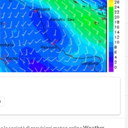
B
bain capital
i
a la società di previsioni meteo online
Weather