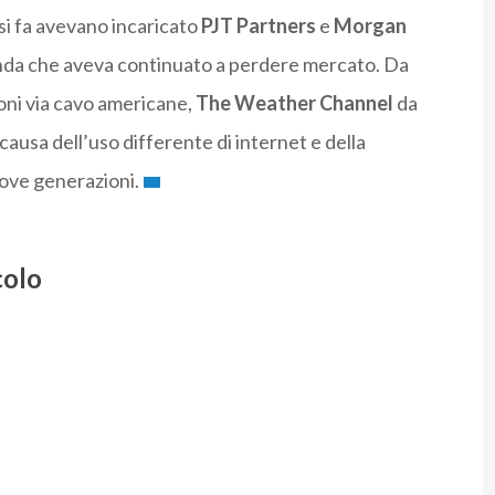
esi fa avevano incaricato
PJT Partners
e
Morgan
enda che aveva continuato a perdere mercato. Da
sioni via cavo americane,
The Weather Channel
da
ausa dell’uso differente di internet e della
uove generazioni.
colo