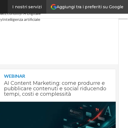
Aggiungi tra i preferiti su Google
I nostri servizi
igital Economy
Telco
pacEconomy
PA Digitale
my
Intelligenza artificiale
e
Le Guide di CorCom
y
WEBINAR
AI Content Marketing: come produrre e
pubblicare contenuti e social riducendo
tempi, costi e complessità