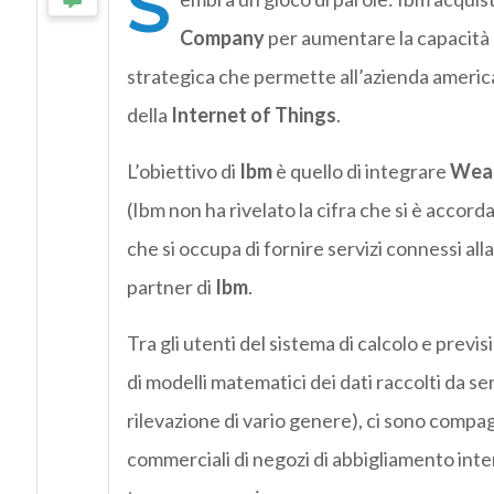
S
Company
per aumentare la capacità p
strategica che permette all’azienda american
della
Internet of Things
.
L’obiettivo di
Ibm
è quello di integrare
Wea
(Ibm non ha rivelato la cifra che si è accorda
che si occupa di fornire servizi connessi all
partner di
Ibm
.
Tra gli utenti del sistema di calcolo e prev
di modelli matematici dei dati raccolti da sens
rilevazione di vario genere), ci sono compa
commerciali di negozi di abbigliamento inte